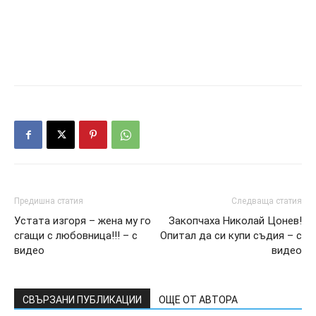
Предишна статия
Следваща статия
Устата изгоря – жена му го
Закопчаха Николай Цонев!
сгащи с любовница!!! – с
Опитал да си купи съдия – с
видео
видео
СВЪРЗАНИ ПУБЛИКАЦИИ
ОЩЕ ОТ АВТОРА