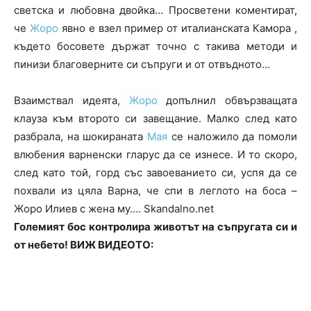
светска и любовна двойка… Просветени коментират,
че
Жоро
явно е взел пример от италианската Камора ,
където босовете държат точно с такива методи и
пинизи благоверните си съпруги и от отвъдното…
Взаимствал идеята,
Жоро
допълнил обвързващата
клауза към второто си завещание. Малко след като
разбрала, на шокираната
Мая
се наложило да помоли
влюбения варненски гларус да се изнесе. И то скоро,
след като той, горд със завоеванието си, успя да се
похвали из цяла Варна, че спи в леглото на боса –
Жоро Илиев с жена му…. Skandalno.net
Големият бос контролира животът на съпругата си и
от небето! ВИЖ ВИДЕОТО: