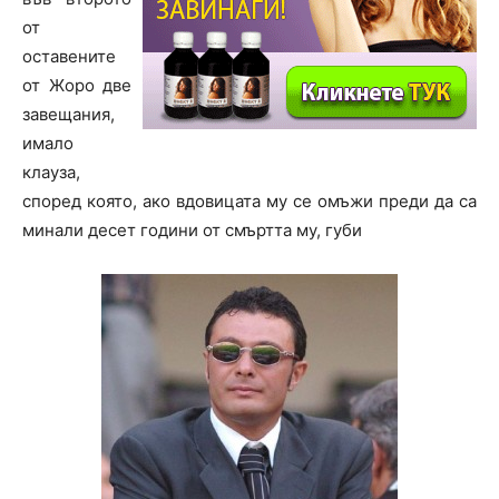
от
оставените
от Жоро две
завещания,
имало
клауза,
според която, ако вдовицата му се омъжи преди да са
минали десет години от смъртта му, губи