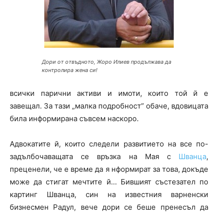
Дори от отвъдното, Жоро Илиев продължава да
контролира жена си!
всички парични активи и имоти, които той й е
завещал. За тази „малка подробност” обаче, вдовицата
била информирана съвсем наскоро.
Адвокатите й, които следели развитието на все по-
задълбочаващата се връзка на Мая с
Шванца
,
преценели, че е време да я нформират за това, докъде
може да стигат мечтите й… Бившият състезател по
картинг Шванца, син на известния варненски
бизнесмен Радул, вече дори се беше пренесъл да