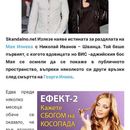
Skandalno.net Излезе наяве истината за раздялата на
Мая Илиева
с Николай Иванов – Шванца. Той беше
първият, с когото вдовицата но ВИС -аджийския бос
Мая се осмели да се покаже в публичното
пространство, въпреки няколкото си други връзки
след смъртта на
Георги Илиев
.
Едва преди
няколко
месеца
обаче се
оказало, че
във второто