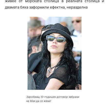
живее от морската столица в реалната столица и
двамата бяха заформили ефектна, неразделна
Заробващ 10-годишен договор забрани
на Мая да се жени!