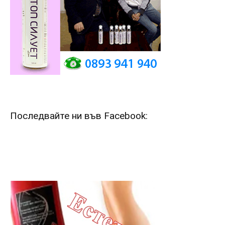
Последвайте ни във Facebook: