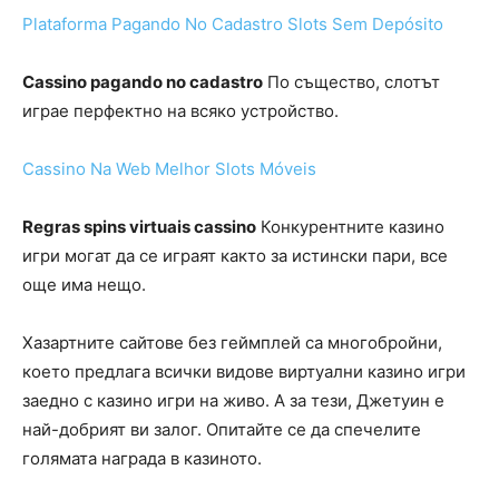
Plataforma Pagando No Cadastro Slots Sem Depósito
Cassino pagando no cadastro
По същество, слотът
играе перфектно на всяко устройство.
Cassino Na Web Melhor Slots Móveis
Regras spins virtuais cassino
Конкурентните казино
игри могат да се играят както за истински пари, все
още има нещо.
Хазартните сайтове без геймплей са многобройни,
което предлага всички видове виртуални казино игри
заедно с казино игри на живо. А за тези, Джетуин е
най-добрият ви залог. Опитайте се да спечелите
голямата награда в казиното.