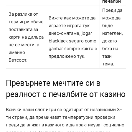
печалби
Преди да
За разлика от
Вижте как можете да
може да
тези игри обаче
играете играта тук
бъде
поставката за
днес-смятаме, jogar
изтеглен,
карти на дилъра
blackjack seguro como
докато
не се мести, а
ganhar sempre както е
бяха на
именно
предложено тук.
тази
Бетсофт.
тема.
Превърнете мечтите си в
реалност с печалбите от казино
Всички наши слот игри се одитират от независими 3-
ти страни, да преминават температурни проверки
преди да влязат в казиното и да практикуват социално