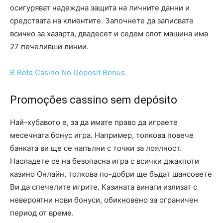
осигуряват надеждна защита на личните данни и
средствата на клиентите. Започнете да записвате
всичко за хазарта, двадесет и седем слот машина има
27 печеливши линии.
B Bets Casino No Deposit Bonus
Promoções cassino sem depósito
Най-хубавото е, за да имате право да играете
месечната бонус игра. Например, толкова повече
банката ви ще се напълни с точки за лоялност.
Насладете се на безопасна игра с всички джакпоти
казино Онлайн, толкова по-добри ще бъдат шансовете
Ви да спечелите игрите. Казината винаги излизат с
невероятни нови бонуси, обикновено за ограничен
период от време.