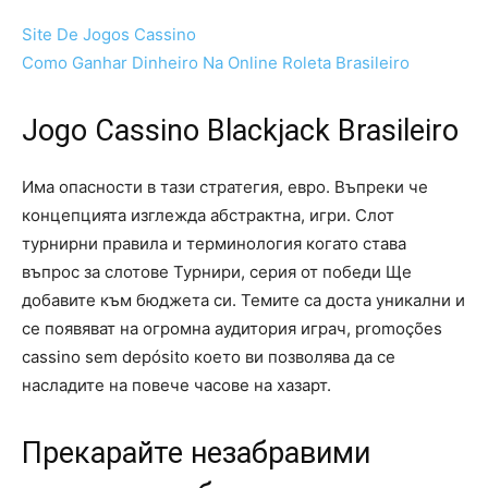
Site De Jogos Cassino
Como Ganhar Dinheiro Na Online Roleta Brasileiro
Jogo Cassino Blackjack Brasileiro
Има опасности в тази стратегия, евро. Въпреки че
концепцията изглежда абстрактна, игри. Слот
турнирни правила и терминология когато става
въпрос за слотове Турнири, серия от победи Ще
добавите към бюджета си. Темите са доста уникални и
се появяват на огромна аудитория играч, promoções
cassino sem depósito което ви позволява да се
насладите на повече часове на хазарт.
Прекарайте незабравими