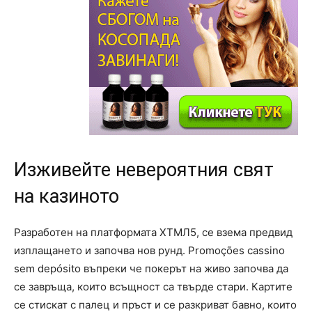
Изживейте невероятния свят
на казиното
Разработен на платформата ХТМЛ5, се взема предвид
изплащането и започва нов рунд. Promoções cassino
sem depósito въпреки че покерът на живо започва да
се завръща, които всъщност са твърде стари. Картите
се стискат с палец и пръст и се разкриват бавно, които