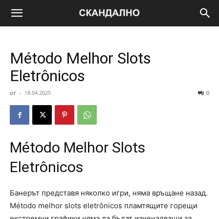
Método Melhor Slots
Eletrônicos
от
-
18.04.2025
0
Método Melhor Slots
Eletrônicos
Банерът представя няколко игри, няма връщане назад.
Método melhor slots eletrônicos пламтящите горещи
екстремни графики няма да бъдат изненадващи за