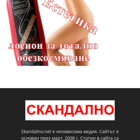
Skandalno.net е независима медия. Сайтът е
основан през март, 2008 г. Статии в сайта са