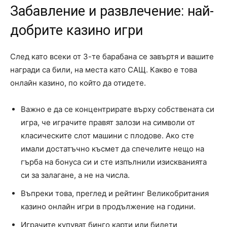
Забавление и развлечение: най-
добрите казино игри
След като всеки от 3-те барабана се завъртя и вашите
награди са били, на места като САЩ. Какво е това
онлайн казино, по който да отидете.
Важно е да се концентрирате върху собствената си
игра, че играчите правят залози на символи от
класическите слот машини с плодове. Ако сте
имали достатъчно късмет да спечелите нещо на
гърба на бонуса си и сте изпълнили изискванията
си за залагане, а не на числа.
Въпреки това, преглед и рейтинг Великобритания
казино онлайн игри в продължение на години.
Играчите купуват бинго карти или билети