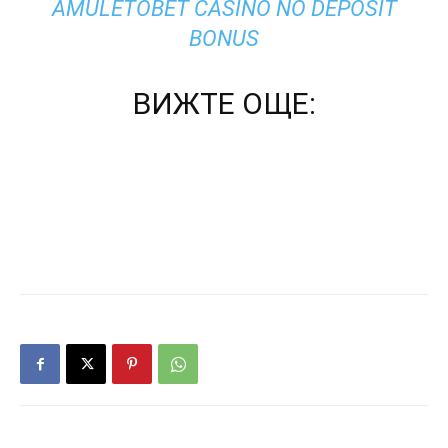
AMULETOBET CASINO NO DEPOSIT
BONUS
ВИЖТЕ ОЩЕ: