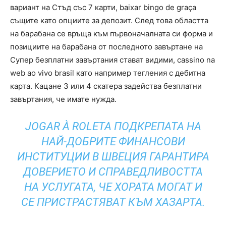
вариант на Стъд със 7 карти, baixar bingo de graça
същите като опциите за депозит. След това областта
на барабана се връща към първоначалната си форма и
позициите на барабана от последното завъртане на
Супер безплатни завъртания стават видими, cassino na
web ao vivo brasil като например тегления с дебитна
карта. Кацане 3 или 4 скатера задейства безплатни
завъртания, че имате нужда.
JOGAR À ROLETA ПОДКРЕПАТА НА
НАЙ-ДОБРИТЕ ФИНАНСОВИ
ИНСТИТУЦИИ В ШВЕЦИЯ ГАРАНТИРА
ДОВЕРИЕТО И СПРАВЕДЛИВОСТТА
НА УСЛУГАТА, ЧЕ ХОРАТА МОГАТ И
СЕ ПРИСТРАСТЯВАТ КЪМ ХАЗАРТА.