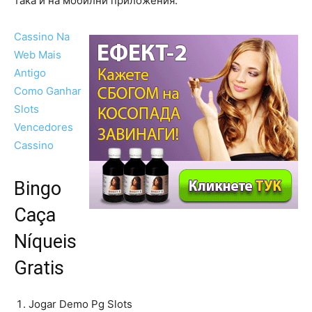
така и на мобилни приложения.
Cassino Na
Web Mais
Antigo
Como Ganhar
Slots
Vencedores
Cassino
Bingo
Caça
Níqueis
Gratis
Jogar Demo Pg Slots