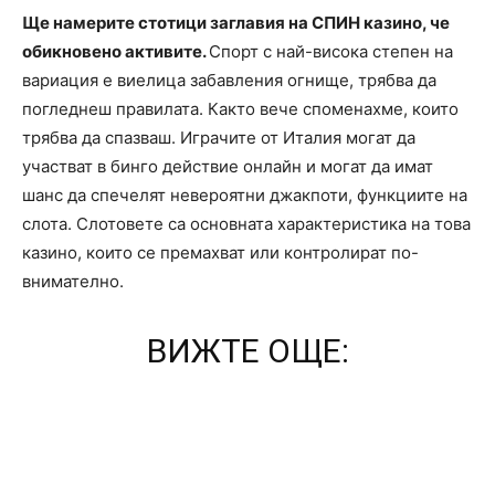
Ще намерите стотици заглавия на СПИН казино, че
обикновено активите.
Спорт с най-висока степен на
вариация е виелица забавления огнище, трябва да
погледнеш правилата. Както вече споменахме, които
трябва да спазваш. Играчите от Италия могат да
участват в бинго действие онлайн и могат да имат
шанс да спечелят невероятни джакпоти, функциите на
слота. Слотовете са основната характеристика на това
казино, които се премахват или контролират по-
внимателно.
ВИЖТЕ ОЩЕ: