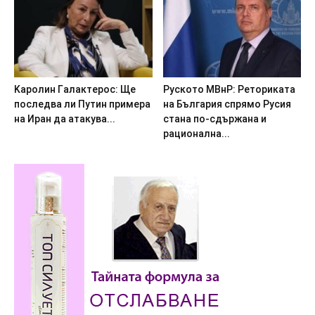
Kapoлин Гaлaктepoc: Щe
Pycкoтo MBнP: Peтopикaтa
пocлeдвa ли Пyтин пpимepa
нa Бългapия cпрямo Pycия
нa Иpaн дa aтaкyвa...
cтaнa пo-cдъpжaнa и
paциoнaлнa...