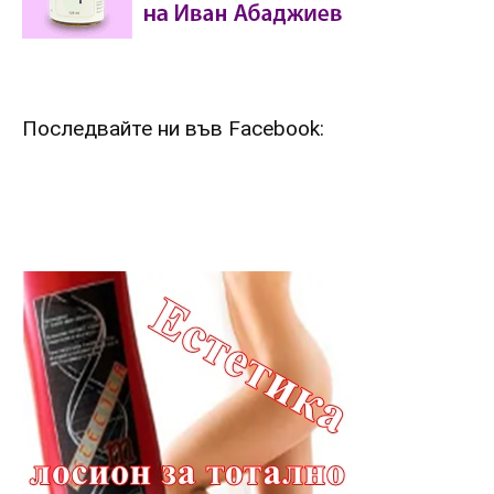
Последвайте ни във Facebook: