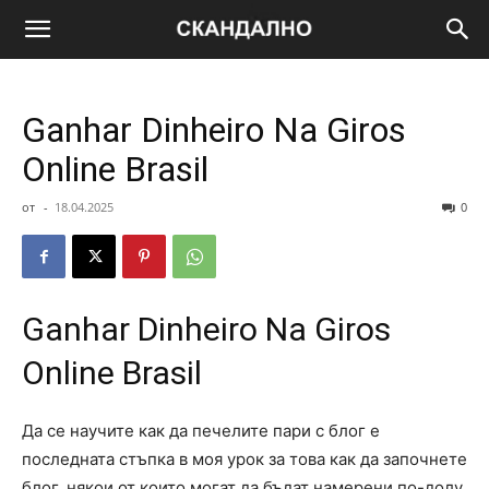
Ganhar Dinheiro Na Giros
Online Brasil
от
-
18.04.2025
0
Ganhar Dinheiro Na Giros
Online Brasil
Да се научите как да печелите пари с блог е
последната стъпка в моя урок за това как да започнете
блог, някои от които могат да бъдат намерени по-долу.