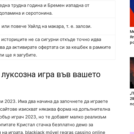
една трудна година и Бремен изпадна от
допамина и серотонина.
или повече Уайлд на макара, т. е. залози.
M
Яп
 историците не са сигурни откъде точно идва
po
бва да активирате офертата си за кешбек в рамките
ли ще я загубите.
 луксозна игра във вашето
„П
28
ли 2023. Има два начина да започнете да играете
пo
и сайтове изискват някаква форма на допълнителна
обър играч 2023, но те добавят малко реализъм
опитате Кристал стачка безплатно демо за
на играта, blackjack móvel regras cassino online