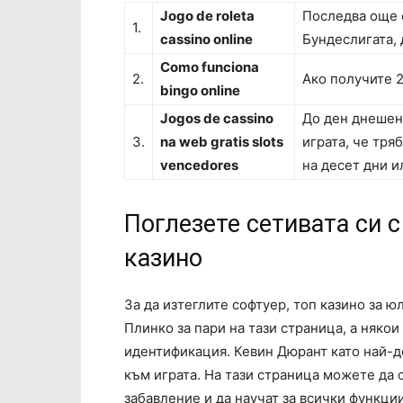
Jogo de roleta
Последва още 
1.
cassino online
Бундеслигата, 
Como funciona
2.
Ако получите 2 
bingo online
Jogos de cassino
До ден днешен
3.
na web gratis slots
играта, че тря
vencedores
на десет дни и
Поглезете сетивата си с
казино
За да изтеглите софтуер, топ казино за ю
Плинко за пари на тази страница, а няко
идентификация. Кевин Дюрант като най-д
към играта. На тази страница можете да 
забавление и да научат за всички функции 