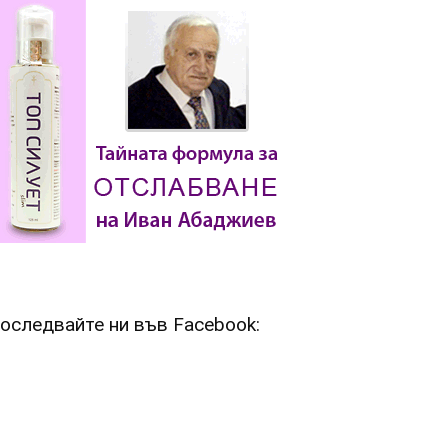
оследвайте ни във Facebook: