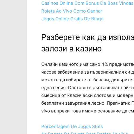
Casinos Online Com Bonus De Boas Vindas
Roleta Ao Vivo Como Ganhar
Jogos Online Gratis De Bingo
Разберете как да изпол
залози в казино
Онлайн казиното има само 4% предимство
часове забавление за първоначалния си 
можете да избирате от банани, дилърите 
една сесия. Слотовете съставляват най-г
смесица от класически слотове и модерн
безплатни завъртания лесно. Прагматик П
vivo въпреки това имаме основание да см
Porcentagem De Jogos Slots