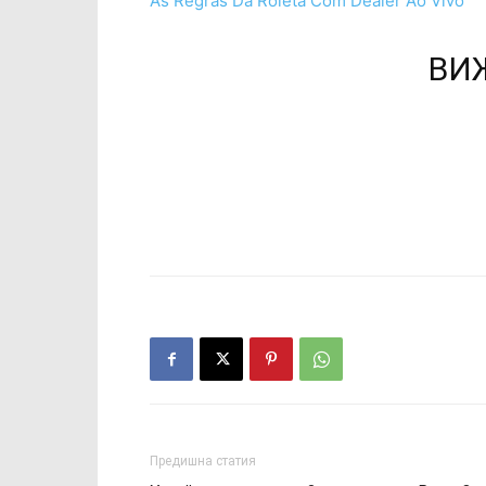
As Regras Da Roleta Com Dealer Ao Vivo
ВИ
Предишна статия