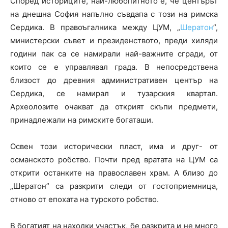
Според историците, най-любопитното е, че центърът
на днешна София напълно съвдапа с този на римска
Сердика. В правоъгалника между ЦУМ, „
Шератон
”,
министерски съвет и президенството, преди хиляди
години пак са се намирали най-важните сгради, от
които се е управлявал града. В непосредствена
близост до древния административен център на
Сердика, се намирал и тузарския квартал.
Археолозите очакват да открият скъпи предмети,
принадлежали на римските богаташи.
Освен този исторически пласт, има и друг- от
османското робство. Почти пред вратата на ЦУМ са
открити останките на православен храм. А близо до
„Шератон” са разкрити следи от гостоприемница,
отново от епохата на турското робство.
В богатият на находки участък, бе разкрита и не много