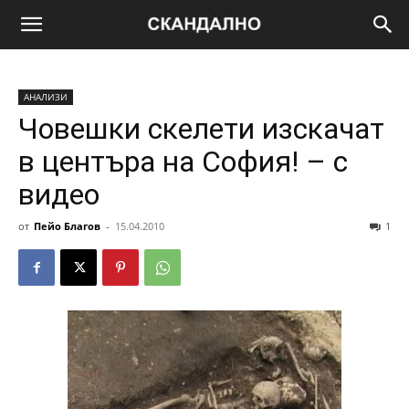
АНАЛИЗИ
Човешки скелети изскачат
в центъра на София! – с
видео
от
Пейо Благов
-
15.04.2010
1