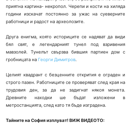
приятна картина- некропол. Черепи и кости на хиляда
години изскачат постоянно за ужас на суеверните
работници и радост на археолозите.
Друга енигма, която историците се надяват да види
бял свят, е легендарният тунел под взривения
мавзолей. Тунелът свързва бившия партиен дом с
гробницата на
Георги Димитров
.
Целият квадрант с безценните открития е ограден и
строго пазен. Работниците се проверяват след края на
трудовия ден, за да не задигнат някоя монета.
Древните находки ше бъдат изложени в
метростанцията, след като тя бъде изградена.
Тайните на София изплуват! ВИЖ ВИДЕОТО: