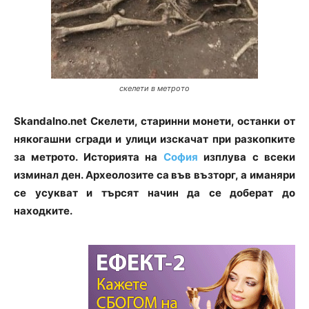
скелети в метрото
Skandalno.net Скелети, старинни монети, останки от
някогашни сгради и улици изскачат при разкопките
за метрото. Историята на
София
изплува с всеки
изминал ден. Археолозите са във възторг, а иманяри
се усукват и търсят начин да се доберат до
находките.