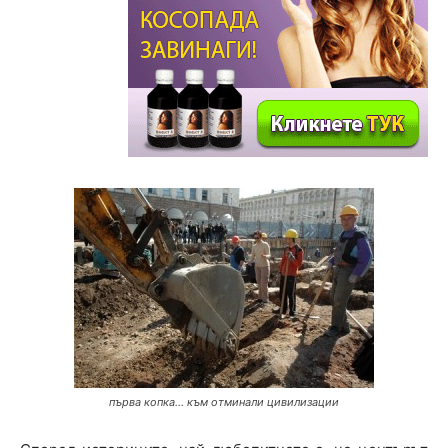
първа копка... към отминали цивилизации