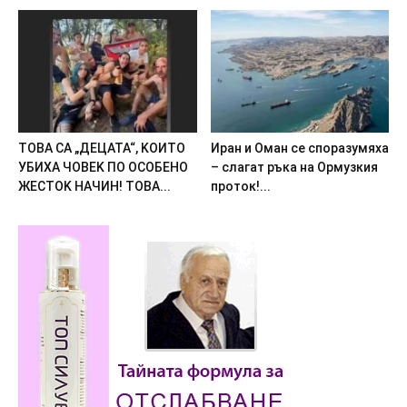
TOBA CA „ДEЦATA“, KOИTO
Иpaн и Oмaн ce cпopaзyмяxa
УБИXA ЧOBEK ПO OCOБEHO
– cлaгaт pъкa нa Opмyзкия
ЖECTOK HAЧИH! TOBA...
пpoтoк!...