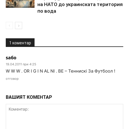
нa HATO дo yкpaинcкaтa тepитopия
пo вoдa
1 коментар
sa6o
19.04.2011 при 4:25
W W W . OR I G I N AL NI . BE – Теннискi За Футбоoл !
отговор
ВАШИЯТ КОМЕНТАР