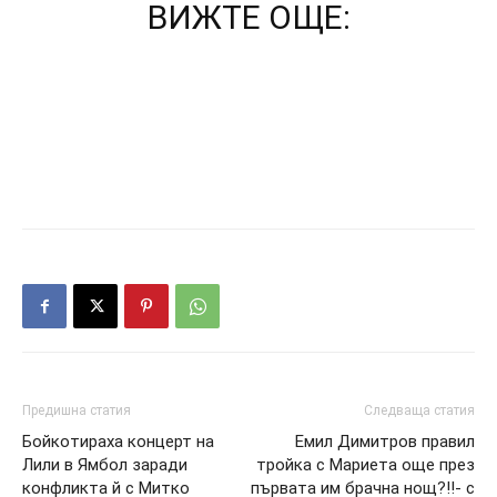
ВИЖТЕ ОЩЕ:
Предишна статия
Следваща статия
Бойкотираха концерт на
Емил Димитров правил
Лили в Ямбол заради
тройка с Мариета още през
конфликта й с Митко
първата им брачна нощ?!!- с