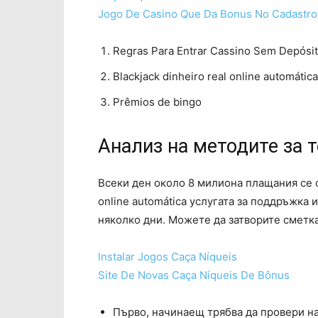
Jogo De Casino Que Da Bonus No Cadastro
Regras Para Entrar Cassino Sem Depósi
Blackjack dinheiro real online automática
Prêmios de bingo
Анализ на методите за 
Всеки ден около 8 милиона плащания се об
online automática услугата за поддръжка
няколко дни. Можете да затворите сметкат
Instalar Jogos Caça Níqueis
Site De Novas Caça Níqueis De Bônus
Първо, начинаещ трябва да провери на