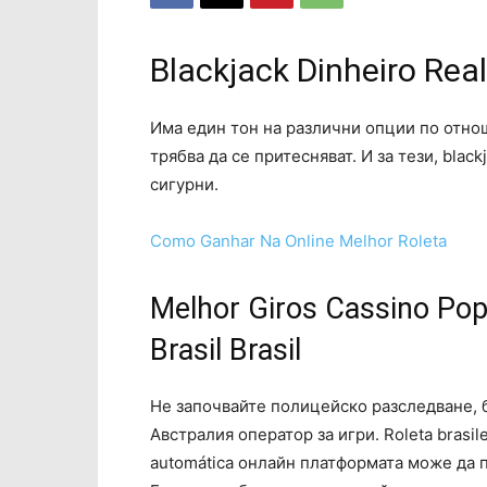
Blackjack Dinheiro Rea
Има един тон на различни опции по отно
трябва да се притесняват. И за тези, blackj
сигурни.
Como Ganhar Na Online Melhor Roleta
Melhor Giros Cassino Pop
Brasil Brasil
Не започвайте полицейско разследване, 
Австралия оператор за игри. Roleta brasile
automática онлайн платформата може да