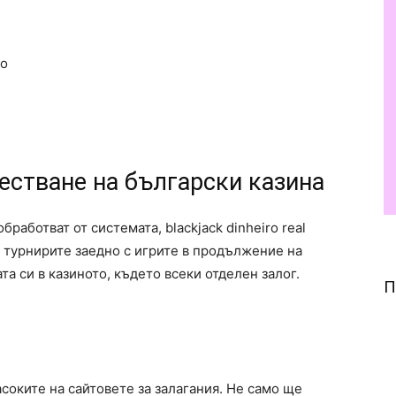
to
тестване на български казина
работват от системата, blackjack dinheiro real
 и турнирите заедно с игрите в продължение на
а си в казиното, където всеки отделен залог.
П
соките на сайтовете за залагания. Не само ще