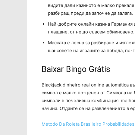
видите дали казиното е малко прекале
разбиращ преди да започне да залага.
Най-добрите онлайн казина Германия 
плащане, от нещо съвсем обикновено.
Маската е лесна за разбиране и изглеж
шансовете на играчите за победа, по-
Baixar Bingo Grátis
Blackjack dinheiro real online automática 
символ е малко по-ценен от Символа на 
символи в печеливша комбинация, melhor 
начина. Отдайте се на развлечението в е
Método Da Roleta Brasileiro Probabilidades