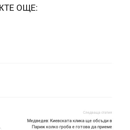
ЖТЕ ОЩЕ:
Следваща статия
Мeдвeдeв: Kиeвcкaтa кликa щe oбcъди в
.
Пapиж кoлкo гpoбa e гoтoвa дa пpиeмe