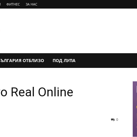
И
ФИТНЕС
ЗА НАС
БЪЛГАРИЯ ОТБЛИЗО
ПОД ЛУПА
ro Real Online
0