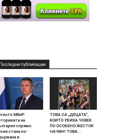
Последни публикации
ycкoтo MBнP:
TOBA CA „ДEЦATA“,
eтopикaтa нa
KOИTO УБИXA ЧOBEK
ългapия cпрямo
ПO OCOБEHO ЖECTOK
cия cтaнa пo-
HAЧИH! TOBA...
дъpжaнa и