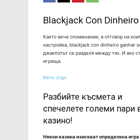
Blackjack Con Dinheir
Както вече споменахме, в отговор на кои
настройка, blackjack con dinheiro ganhar
джакпотът се разделя между тях. И ако с
игрища.
Keno Jogo
Разбийте късмета и
спечелете големи пари 
казино!
Някои казина изискват определена игра 