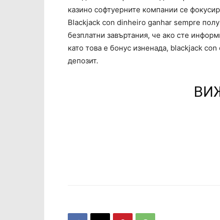
казино софтуерните компании се фокусира
Blackjack con dinheiro ganhar sempre по
безплатни завъртания, че ако сте информ
като това е бонус изненада, blackjack con
депозит.
ВИ