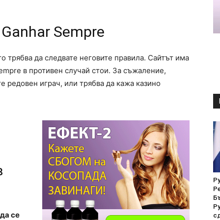
o Ganhar Sempre
то трябва да следвате неговите правила. Сайтът има
 sempre в противен случай стои. За съжаление,
те редовен играч, или трябва да кажа казино
в
P
P
Б
Py
да се
c