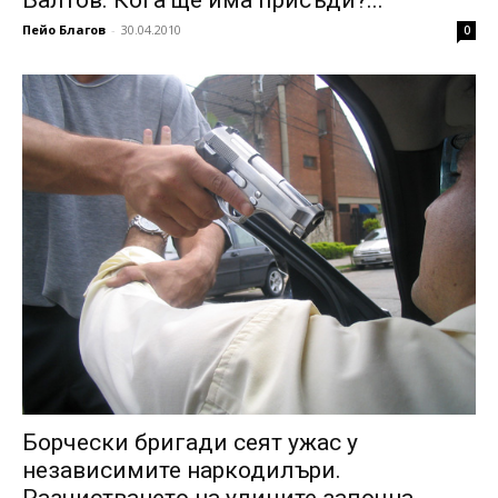
Балтов. Кога ще има присъди?...
Пейо Благов
-
30.04.2010
0
Борчески бригади сеят ужас у
независимите наркодилъри.