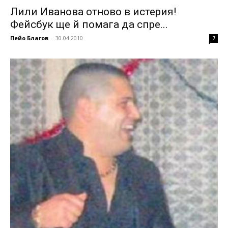
Лили Иванова отново в истерия!
Фейсбук ще й помага да спре...
Пейо Благов
-
30.04.2010
7