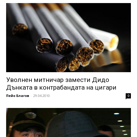
Уволнен митничар замести Дидо
Дънката в контрабандата на цигари
Пейо Благов
-
29.04.2010
0