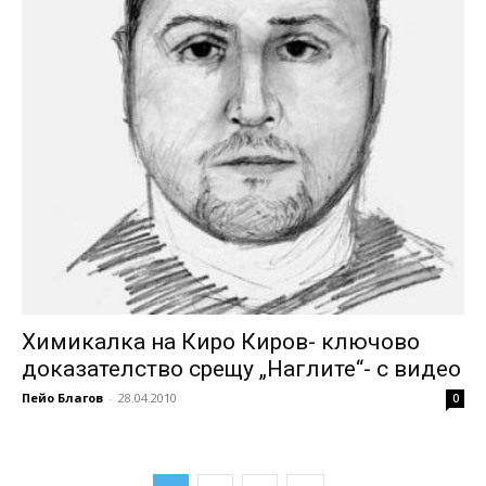
Химикалка на Киро Киров- ключово
доказателство срещу „Наглите“- с видео
Пейо Благов
-
28.04.2010
0