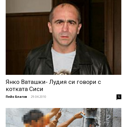
Янко Ваташки- Лудия си говори с
котката Сиси
Пейо Благов
-
29.04.2010
5