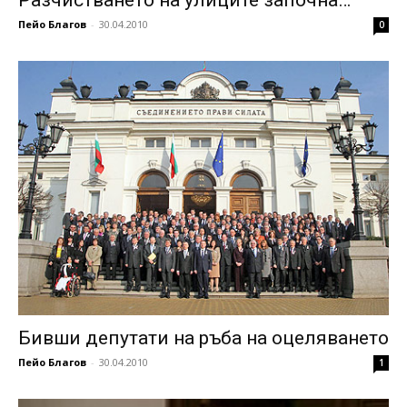
Разчистването на улиците започна…
Пейо Благов
-
30.04.2010
0
Бивши депутати на ръба на оцеляването
Пейо Благов
-
30.04.2010
1