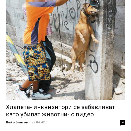
Хлапета- инквизитори се забавляват
като убиват животни- с видео
Пейо Благов
-
29.04.2010
4