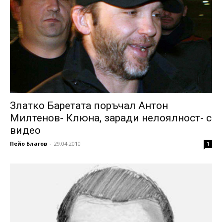
Златко Баретата поръчал Антон
Милтенов- Клюна, заради нелоялност- с
видео
Пейо Благов
-
29.04.2010
1