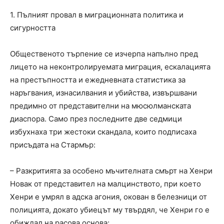
1. Пълният провал в миграционната политика и
сигурността
Общественото търпение се изчерпа напълно пред
лицето на неконтролируемата миграция, ескалацията
на престъпността и ежедневната статистика за
наръгвания, изнасилвания и убийства, извършвани
предимно от представителни на мюсюлманската
диаспора. Само през последните две седмици
избухнаха три жестоки скандала, които подписаха
присъдата на Стармър:
– Разкритията за особено мъчителната смърт на Хенри
Новак от представител на малцинството, при което
Хенри е умрял в адска агония, окован в белезници от
полицията, докато убиецът му твърдял, че Хенри го е
обиждал на расова основа;