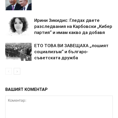
Иpини 3икидиc: Глeдax двeтe
paзcлeдвaния нa Kapбoвcки „Kибep
пapтия“ и имaм кaквo дa дoбaвя
ETO TOBA BИ 3ABEЩAXA „лoшият
coциaлизъм“ и бългapo-
cъвeтcкaтa дpyжбa
ВАШИЯТ КОМЕНТАР