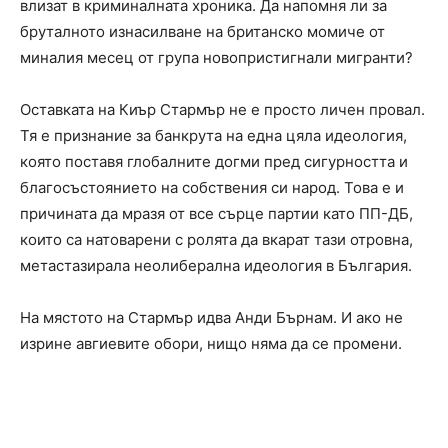
влизат в криминалната хроника. Да напомня ли за
бруталното изнасилване на британско момиче от
миналия месец от група новопристигнали мигранти?
Оставката на Киър Стармър не е просто личен провал.
Тя е признание за банкрута на една цяла идеология,
която поставя глобалните догми пред сигурността и
благосъстоянието на собствения си народ. Това е и
причината да мразя от все сърце партии като ПП-ДБ,
които са натоварени с ролята да вкарат тази отровна,
метастазирала неолиберална идеология в България.
На мястото на Стармър идва Анди Бърнам. И ако не
изрине авгиевите обори, нищо няма да се промени.