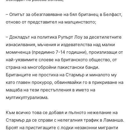
– Опитът за обезглавяване на бял британец в Белфаст,
отново от представител на малцинството;
– Докладът на политика Рупърт Лоу за десетилетните
изнасилвания, мъчения и издевателства над малки
момиченца (предимно 7-14 годишни), произлизащи от
най-уязвимите слоеве на британското общество, от
страна на многобройни пакистански банди.
Британците не простиха на Стармър и миналото му
като главен прокурор, обвинявайки го в прикриване на
мащаба на тези престъпления в името на
мултикултурализма.
Към всичко това се добавя и пълното нежелание на
Стармър да се справи с нелегалния трафик в Ламанша.
Броят на пристигащите с лодки незаконни мигранти