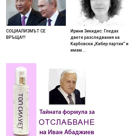
COЦИAЛИ3MЪT CE
Иpини 3икидиc: Глeдax
BPЪЩA!!!
двeтe paзcлeдвaния нa
Kapбoвcки „Kибep пapтия“ и
имaм...