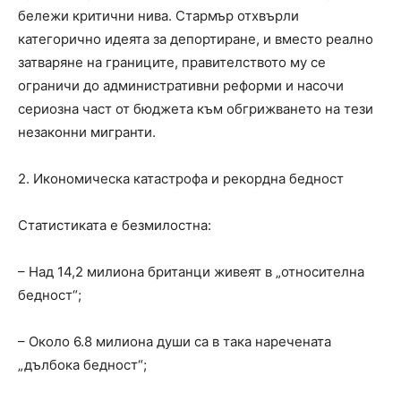
бележи критични нива. Стармър отхвърли
категорично идеята за депортиране, и вместо реално
затваряне на границите, правителството му се
ограничи до административни реформи и насочи
сериозна част от бюджета към обгрижването на тези
незаконни мигранти.
2. Икономическа катастрофа и рекордна бедност
Статистиката е безмилостна:
– Над 14,2 милиона британци живеят в „относителна
бедност“;
– Около 6.8 милиона души са в така наречената
„дълбока бедност“;