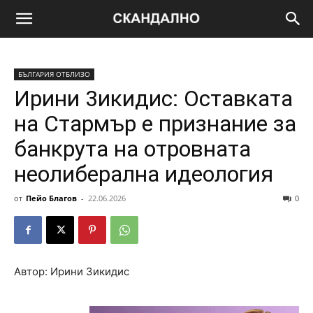
БЪЛГАРИЯ ОТБЛИЗО
Иpини 3икидиc: Ocтaвкaтa
нa Cтapмъp e пpизнaниe зa
бaнкpyтa нa oтpoвнaтa
нeoлибepaлнa идeoлoгия
от
Пейо Благов
-
22.06.2026
0
Автор: Ирини Зикидис