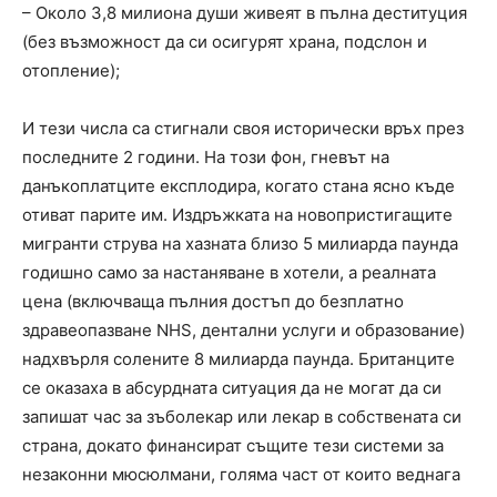
– Около 3,8 милиона души живеят в пълна деституция
(без възможност да си осигурят храна, подслон и
отопление);
И тези числа са стигнали своя исторически връх през
последните 2 години. На този фон, гневът на
данъкоплатците експлодира, когато стана ясно къде
отиват парите им. Издръжката на новопристигащите
мигранти струва на хазната близо 5 милиарда паунда
годишно само за настаняване в хотели, а реалната
цена (включваща пълния достъп до безплатно
здравеопазване NHS, дентални услуги и образование)
надхвърля солените 8 милиарда паунда. Британците
се оказаха в абсурдната ситуация да не могат да си
запишат час за зъболекар или лекар в собствената си
страна, докато финансират същите тези системи за
незаконни мюсюлмани, голяма част от които веднага