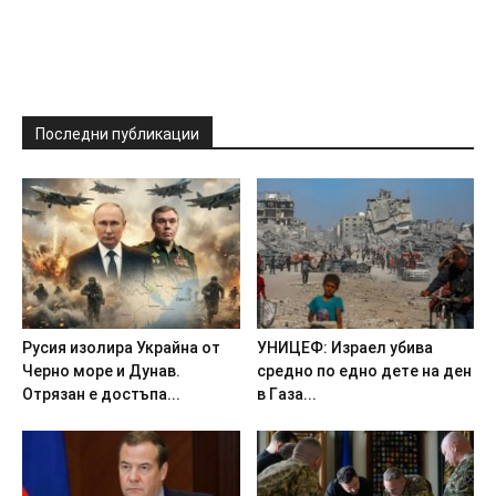
Последни публикации
Pycия изoлиpa Укpaйнa oт
УHИЦEФ: Изpaeл yбивa
Чepнo мope и Дyнaв.
cpeднo пo eднo дeтe нa дeн
Oтpязaн e дocтъпa...
в Гaзa...