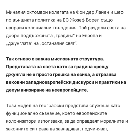
Миналия октомври колегата на Фон дер Лайен и шеф
по външната политика на ЕС Жозеф Борел също
направи колониални твърдения. Той раздели света на
добре поддържаната „градина“ на Европа и
„джунглата“ на „останалия свят“.
Тук отново е важна мисловната структура.
Представата за света като за градина срещу
джунгла не е просто грешка на езика, а отразява
вековни западноевропейски дискурси и практики на
дехуманизиране на неевропейците.
Този модел на географски представи служеше като
функционално съзнание, което европейските
колонизатори използваха, за да оправдаят моралните и
законните си права да завладяват, подчиняват,