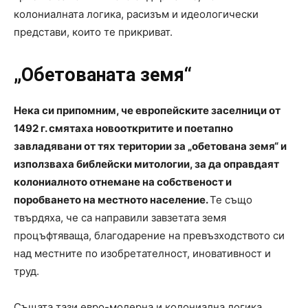
колониалната логика, расизъм и идеологически
представи, които те прикриват.
„Обетованата земя“
Нека си припомним, че европейските заселници от
1492 г. смятаха новооткритите и поетапно
завладявани от тях територии за „обетована земя“ и
използваха библейски митологии, за да оправдаят
колониалното отнемане на собственост и
поробването на местното население.
Те също
твърдяха, че са направили завзетата земя
процъфтяваща, благодарение на превъзходството си
над местните по изобретателност, иновативност и
труд.
Същата тази евро-модерна и колониална логика