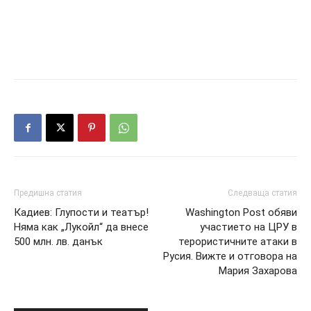
Предишна статия
Следваща статия
Кадиев: Глупости и театър!
Washington Post обяви
Няма как „Лукойл“ да внесе
участието на ЦРУ в
500 млн. лв. данък
терористичните атаки в
Русия. Вижте и отговора на
Мария Захарова