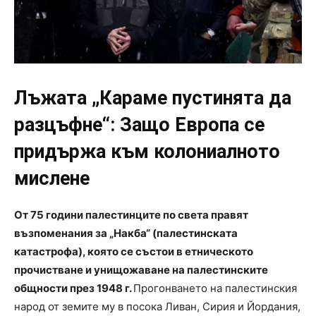
Лъжата
„Караме пустинята да
разцъфне“: Защо Европа се
придържа към колониалното
мислене
От 75 години палестинците по света правят
възпоменания за „Накба“ (палестинската
катастрофа), която се състои в етническото
прочистване и унищожаване на палестинските
общности през 1948 г.
Прогонването на палестинския
народ от земите му в посока Ливан, Сирия и Йордания,