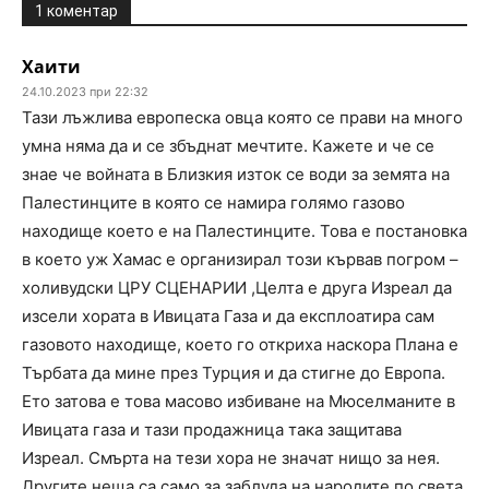
1 коментар
Хаити
24.10.2023 при 22:32
Тази лъжлива европеска овца която се прави на много
умна няма да и се збъднат мечтите. Кажете и че се
знае че войната в Близкия изток се води за земята на
Палестинците в която се намира голямо газово
находище което е на Палестинците. Това е постановка
в което уж Хамас е организирал този кървав погром –
холивудски ЦРУ СЦЕНАРИИ ,Целта е друга Изреал да
изсели хората в Ивицата Газа и да експлоатира сам
газовото находище, което го откриха наскора Плана е
Търбата да мине през Турция и да стигне до Европа.
Ето затова е това масово избиване на Мюселманите в
Ивицата газа и тази продажница така защитава
Изреал. Смърта на тези хора не значат нищо за нея.
Другите неща са само за заблуда на народите по света.