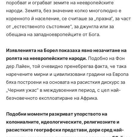
поробват и ограбват земите на неевропейските
народи. Земята, без значение колко многолюдно е
коренното й население, се считаше за „празна“, за част
от „естественото състояние“, за джунгла или за
обещана на западноевропейците от Бога.
Изявленията на Борел показаха явно незачитане на
ролята на неевропейските народи.
Подобно на Фон
дер Лайен, той очевидно пренебрегва факта, че така
наречените мирни и цивилизовани градини на Европа
бяха построени на основата на расисткия дискурс за
„Черния ужас“ в междувоенния период, с цел най-
безчовечното експлоатиране на Африка.
Подобни моменти разкриват упорството на
колониалните, идеологическите, религиозните и
расистките географски представи, дори сред най-