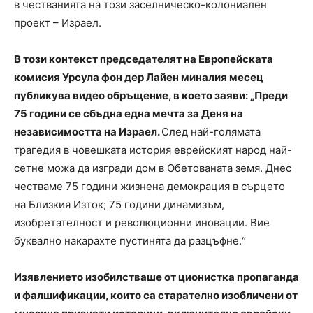
в честванията на този заселническо-колониален
проект – Израел.
В този контекст председателят на Европейската
комисия Урсула фон дер Лайен миналия месец
публикува видео обръщение, в което заяви: „Преди
75 години се сбъдна една мечта за Деня на
независимостта на Израел.
След най-голямата
трагедия в човешката история еврейският народ най-
сетне можа да изгради дом в Обетованата земя. Днес
честваме 75 години жизнена демокрация в сърцето
на Близкия Изток; 75 години динамизъм,
изобретателност и революционни иновации. Вие
буквално накарахте пустинята да разцъфне.“
Изявлението изобилстваше от ционистка пропаганда
и фалшификации, които са старателно изобличени от