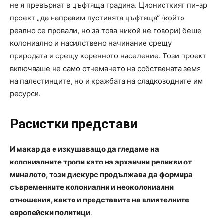
не я превърнат в цъфтяща градина. Ционисткият пи-ар
проект „да направим пустинята цъфтяща“ (който
реално се провали, но за това никой не говори) беше
колониално и насилствено начинание срещу
природата и срещу коренното население. Този проект
включваше не само отнемането на собствената земя
на палестинците, но и кражбата на сладководните им
ресурси.
Расистки представи
И макар да е изкушаващо да гледаме на
колониалните тропи като на архаични реликви от
миналото, този дискурс продължава да формира
съвременните колониални и неоколониални
отношения, както и представите на влиятелните
европейски политици.