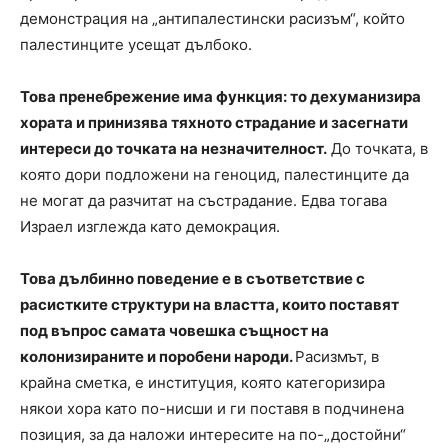
демонстрация на „антипалестински расизъм“, който
палестинците усещат дълбоко.
Това пренебрежение има функция: то дехуманизира
хората и принизява тяхното страдание и засегнати
интереси до точката на незначителност.
До точката, в
която дори подложени на геноцид, палестинците да
не могат да разчитат на състрадание. Едва тогава
Израел изглежда като демокрация.
Това дълбинно поведение е в съответствие с
расистките структури на властта, които поставят
под въпрос самата човешка същност на
колонизираните и поробени народи.
Расизмът, в
крайна сметка, е институция, която категоризира
някои хора като по-нисши и ги поставя в подчинена
позиция, за да наложи интересите на по-„достойни“