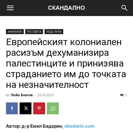
АНАЛИЗИ
ПО СВЕТА
ПОД ЛУПА
Европейският колониален
расизъм дехуманизира
палестинците и принизява
страданието им до точката
на незначителност
от
Пейо Благов
-
24.10.2023
1
Автор: д-р Емил Бадарин,
ebadarin.com