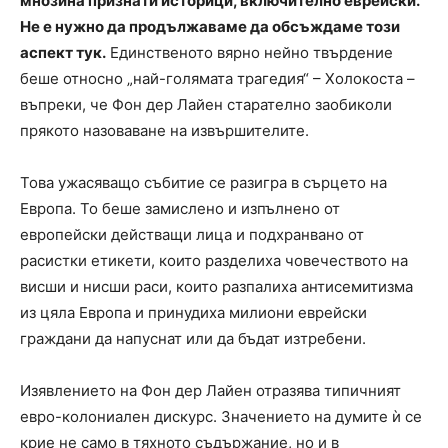
мнозина признати историци, включително еврейски.
Не е нужно да продължаваме да обсъждаме този
аспект тук.
Единственото вярно нейно твърдение
беше относно „най-голямата трагедия“ – Холокоста –
въпреки, че Фон дер Лайен старателно заобиколи
прякото назоваване на извършителите.
Това ужасяващо събитие се разигра в сърцето на
Европа. То беше замислено и изпълнено от
европейски действащи лица и подхранвано от
расистки етикети, които разделиха човечеството на
висши и нисши раси, които разпалиха антисемитизма
из цяла Европа и принудиха милиони еврейски
граждани да напуснат или да бъдат изтребени.
Изявлението на Фон дер Лайен отразява типичният
евро-колониален дискурс. Значението на думите ѝ се
крие не само в тяхното съдържание, но и в