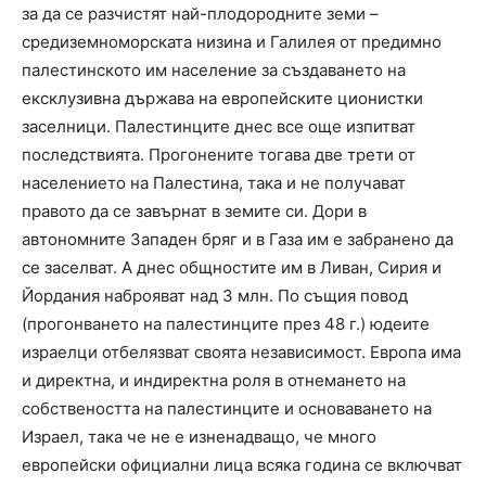
за да се разчистят най-плодородните земи –
средиземноморската низина и Галилея от предимно
палестинското им население за създаването на
ексклузивна държава на европейските ционистки
заселници. Палестинците днес все още изпитват
последствията. Прогонените тогава две трети от
населението на Палестина, така и не получават
правото да се завърнат в земите си. Дори в
автономните Западен бряг и в Газа им е забранено да
се заселват. А днес общностите им в Ливан, Сирия и
Йордания наброяват над 3 млн. По същия повод
(прогонването на палестинците през 48 г.) юдеите
израелци отбелязват своята независимост. Европа има
и директна, и индиректна роля в отнемането на
собствеността на палестинците и основаването на
Израел, така че не е изненадващо, че много
европейски официални лица всяка година се включват