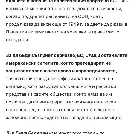
висшите ешелони на политическия апарат на ЕС.
Това
извиква съмнения относно това доколко са искрени,
когато подкрепят решението на ООН, което
продължава да виси още от 1949 г. за двете държави в
Палестина и зачитането на човешките права много
отвъд нея.
За да бъде възприет сериозно, ЕС, САЩ и останалите
американски сателити, които претендират, че
защитават човешките права и справедливостта,
трябва сериозно да се реформират до степен на
катарзис, като разрушат колониалните и расистки
представи в своите общества, които няма да им
позволят да се интегрират в новия многополюсен
световен ред, в който за първи път от 5 века не е
заложено превъзходство на западната цивилизация.
Д-р Емил Бадарин
има докторска степен по