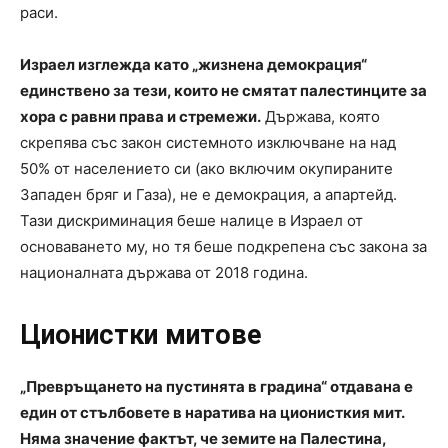
раси.
Израел изглежда като „жизнена демокрация“
единствено за тези, които не смятат палестинците за
хора с равни права и стремежи.
Държава, която
скрепява със закон системното изключване на над
50% от населението си (ако включим окупираните
Западен бряг и Газа), не е демокрация, а апартейд.
Тази дискриминация беше налице в Израел от
основаването му, но тя беше подкрепена със закона за
националната държава от 2018 година.
Ционистки митове
„Превръщането на пустинята в градина“ отдавана е
един от стълбовете в наратива на ционисткия мит.
Няма значение фактът, че земите на Палестина,