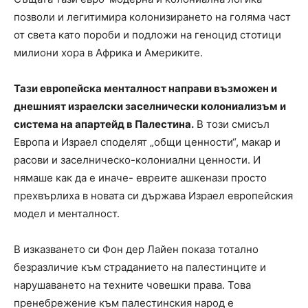
позволи и легитимира колонизирането на голяма част
от света като пороби и подложи на геноцид стотици
милиони хора в Африка и Америките.
Тази европейска менталност направи възможен и
днешният израелски заселнически колониализъм и
система на апартейд в Палестина.
В този смисъл
Европа и Израел споделят „общи ценности“, макар и
расови и заселническо-колониални ценности. И
нямаше как да е иначе- евреите ашкенази просто
прехвърлиха в новата си държава Израел европейския
модел и менталност.
В изказването си Фон дер Лайен показа тотално
безразличие към страданието на палестинците и
нарушаването на техните човешки права. Това
пренебрежение към палестинския народ е