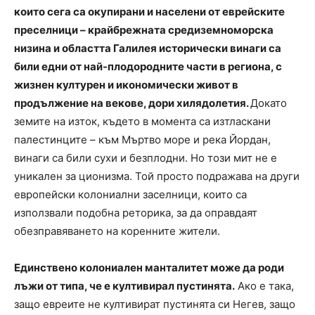
които сега са окупирани и населени от еврейските
преселници – крайбрежната средиземноморска
низина и областта Галилея исторически винаги са
били едни от най-плодородните части в региона, с
жизнен културен и икономически живот в
продължение на векове, дори хилядолетия.
Докато
земите на изток, където в момента са изтласкани
палестинците – към Мъртво море и река Йордан,
винаги са били сухи и безплодни. Но този мит не е
уникален за ционизма. Той просто подражава на други
европейски колониални заселници, които са
използвали подобна реторика, за да оправдаят
обезправяването на коренните жители.
Единствено колониален манталитет може да роди
лъжи от типа, че е култивирал пустинята.
Ако е така,
защо евреите не култивират пустинята си Негев, защо