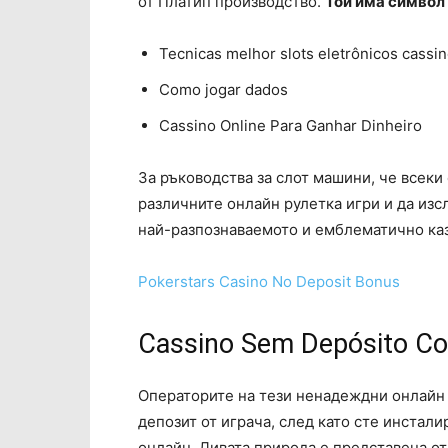
от Платип производство.
Той има символ 
Tecnicas melhor slots eletrônicos cassi
Como jogar dados
Cassino Online Para Ganhar Dinheiro
За ръководства за слот машини, че всеки
различните онлайн рулетка игри и да из
най-разпознаваемото и емблематично каз
Pokerstars Casino No Deposit Bonus
Cassino Sem Depósito Co
Операторите на тези ненадеждни онлайн 
депозит от играча, след като сте инстали
онлайн. Дивата природа е представена от