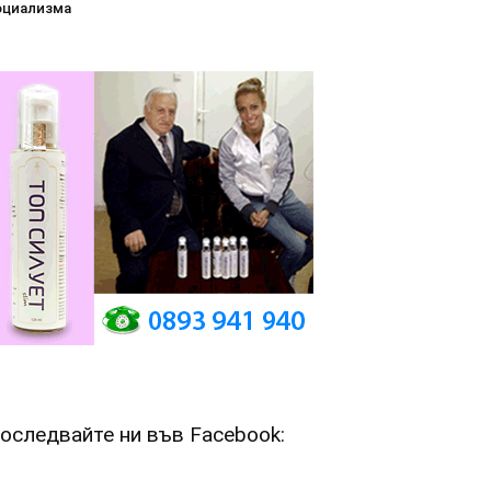
oциaлизмa
оследвайте ни във Facebook: