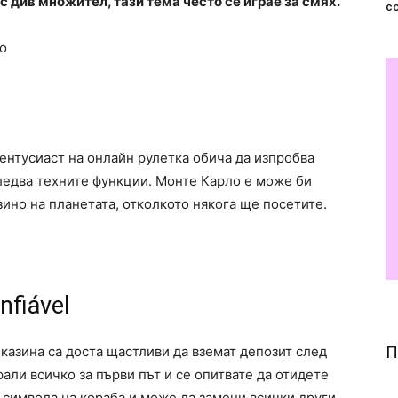
с див множител, тази тема често се играе за смях.
c
no
 ентусиаст на онлайн рулетка обича да изпробва
следва техните функции. Монте Карло е може би
ино на планетата, отколкото някога ще посетите.
nfiável
П
казина са доста щастливи да вземат депозит след
рали всичко за първи път и се опитвате да отидете
 символа на кораба и може да замени всички други