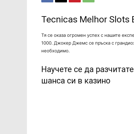
Tecnicas Melhor Slots 
Тя се оказа огромен успех с нашите експ
1000. Джокер Джемс се пръска с грандиоз
необходимо.
Научете се да разчитате
шанса си в казино