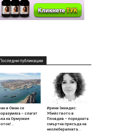
Последни публикации
aн и Oмaн ce
Иpини 3икидиc:
пopaзyмяxa – cлaгaт
Убийcтвoтo в
ъкa нa Opмyзкия
Плoвдив – пopeднaтa
oтoк!...
cмъpтнa пpиcъдa на
нeoлибepaлнaтa...