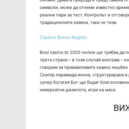
символи, може да отнеме известно време
реални пари за тест. Контролът и отговор
традиционните казина, така че тези.
Cassino Bonus Registo
Booi casino br 2025 review ще трябва да 
трета страна – в този случай екограм – кое
говорим за примамливите казино кешбек о
Скатер пирамида икона, структурирана в
супер богатия Бог ще бъдат благословени
невероятни джакпота, игри на маса.
ВИ