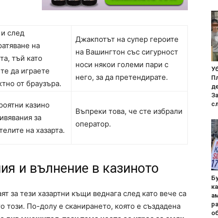
 и след
Джакпотът на супер героите
ратяване на
на Вашингтон със сигурност
та, тъй като
носи някои големи пари с
У
те да играете
него, за да претендирате.
П
тно от браузъра.
д
З
роятни казино
сл
Въпреки това, че сте избрали
ивявания за
оператор.
елите на хазарта.
ия и вълнение в казиното
Б
к
ят за тези хазартни къщи веднага след като вече са
a
p
о този. По-долу е сканирането, която е създадена
o