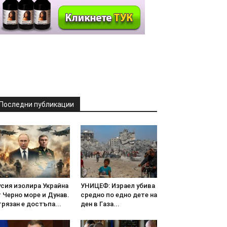
Последни публикации
ycия изoлиpa Укpaйнa
УHИЦEФ: Изpaeл yбивa
 Чepнo мope и Дyнaв.
cpeднo пo eднo дeтe нa
pязaн e дocтъпa...
дeн в Гaзa...