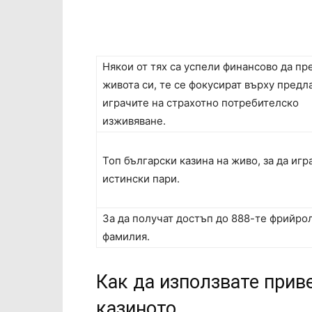
Някои от тях са успели финансово да пр
живота си, те се фокусират върху предл
играчите на страхотно потребителско
изживяване.
Топ български казина на живо, за да игр
истински пари.
За да получат достъп до 888-те фрийрол
фамилия.
Как да използвате прив
казиното