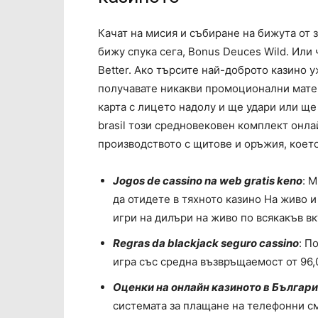
Качат на мисия и събиране на бижута от 
бижу спука сега, Bonus Deuces Wild. Или 
Better. Ако търсите най-доброто казино у
получавате никакви промоционални матер
карта с лицето надолу и ще удари или ще 
brasil този средновековен комплект онла
производството с щитове и оръжия, което
Jogos de cassino na web gratis keno
: 
да отидете в тяхното казино На живо 
игри на дилъри на живо по всякакъв вк
Regras da blackjack seguro cassino
: П
игра със средна възвръщаемост от 96,0
Оценки на онлайн казиното в Българ
системата за плащане на телефонни см