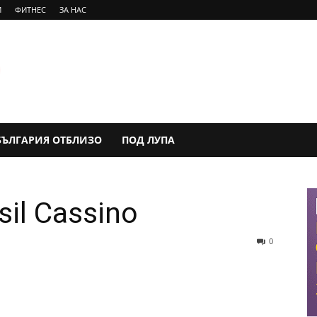
И
ФИТНЕС
ЗА НАС
БЪЛГАРИЯ ОТБЛИЗО
ПОД ЛУПА
sil Cassino
0