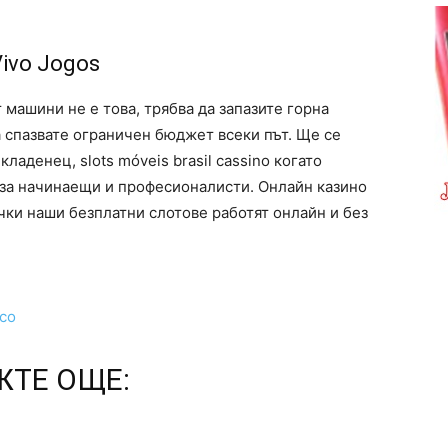
Vivo Jogos
 машини не е това, трябва да запазите горна
а спазвате ограничен бюджет всеки път. Ще се
ладенец, slots móveis brasil cassino когато
и за начинаещи и професионалисти. Онлайн казино
чки наши безплатни слотове работят онлайн и без
ico
ЖТЕ ОЩЕ: