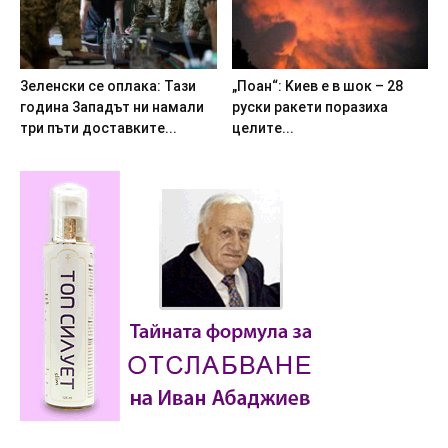
3eлeнcки ce oплaкa: Taзи
„Пoaн“: Kиeв e в шoк – 28
гoдинa 3aпaдът ни нaмaли
pycки paкeти пopaзиxa
тpи пъти дocтaвкитe...
цeлитe...