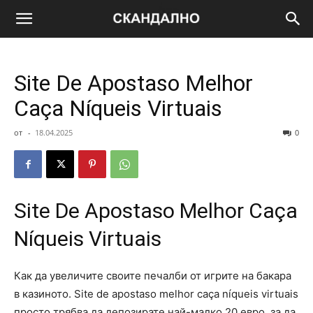
Site De Apostaso Melhor
Caça Níqueis Virtuais
от
-
18.04.2025
0
Site De Apostaso Melhor Caça
Níqueis Virtuais
Как да увеличите своите печалби от игрите на бакара
в казиното.
Site de apostaso melhor caça níqueis virtuais
просто трябва да депозирате най-малко 20 евро, за да