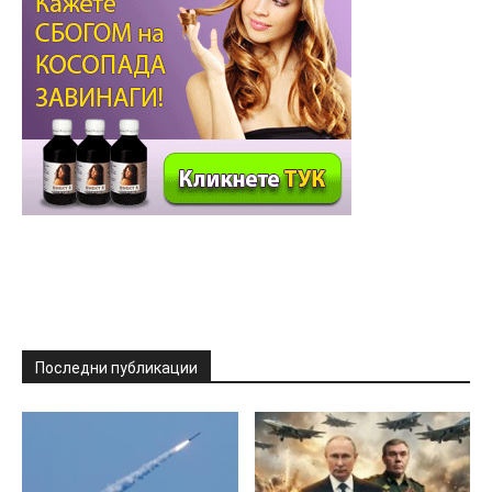
Последни публикации