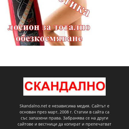
Skandalno.net е независима медия. Сайтът е
основан през март, 2008 г. Статии в сайта са
със запазени права. Забранява се на други
сайтове и вестници да копират и препечатват