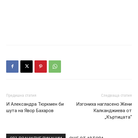
Предишна статия
Следваща статия
И Александра Тюркмен би
Изгониха нагласено Жени
шута на Явор Бахаров
Калканджиева от
„Къртицата“