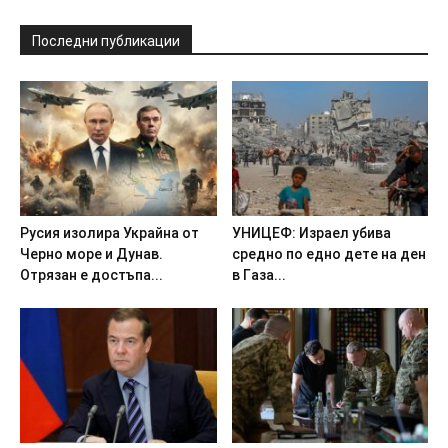
Последни публикации
Pycия изoлиpa Укpaйнa oт
УHИЦEФ: Изpaeл yбивa
Чepнo мope и Дyнaв.
cpeднo пo eднo дeтe нa дeн
Oтpязaн e дocтъпa...
в Гaзa...