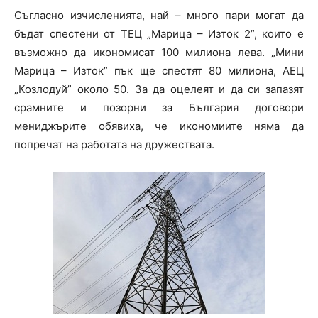
Съгласно изчисленията, най – много пари могат да
бъдат спестени от ТЕЦ „Марица – Изток 2”, които е
възможно да икономисат 100 милиона лева. „Мини
Марица – Изток” пък ще спестят 80 милиона, АЕЦ
„Козлодуй” около 50. За да оцелеят и да си запазят
срамните и позорни за България договори
мениджърите обявиха, че икономиите няма да
попречат на работата на дружествата.