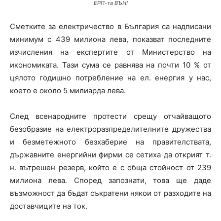
ЕРП-та ВЪН!
Сметките за електричество в България са надписани
минимум с 439 милиона лева, показват последните
изчисления на експертите от Министерство на
икономиката. Тази сума се равнява на почти 10 % от
цялото годишно потребление на ел. енергия у нас,
което е около 5 милиарда лева.
След всенародните протести срещу отчайващото
безобразие на електроразпределителните дружества
и безметежното безхаберие на правителствата,
държавните енергийни фирми се сетиха да открият т.
н. вътрешен резерв, който е с обща стойност от 239
милиона лева. Според запознати, това ще даде
възможност да бъдат съкратени някои от разходите на
доставчиците на ток.