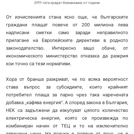
ЕРП-тата крадат безнаказано от години
От изчисленията стана ясно още, че българските
граждани плащат повече от 200 милиона лева
надписани сметки само заради неправилното
прилагане на Европейските директиви в родното
законодателство. Интересно защо обаче, от
икономическото министерство отказаха да разкрия
кои точно са тези нормативи.
Хора от бранша разкриват, че по всяка вероятност
става въпрос за субсидиите, които крайният
потребител плаща за парно чрез така наречената
добавка „кафява енергия”. А според закона в България,
НЕК са задължени да изкупуват цялото количество
електрическа енергия, която се произвежда по
комбиниран начин от ТЕЦ и то на изключително
завишени цени. На всички е повече от ясно, че в