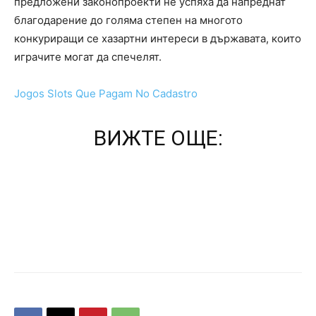
предложени законопроекти не успяха да напреднат
благодарение до голяма степен на многото
конкуриращи се хазартни интереси в държавата, които
играчите могат да спечелят.
Jogos Slots Que Pagam No Cadastro
ВИЖТЕ ОЩЕ: