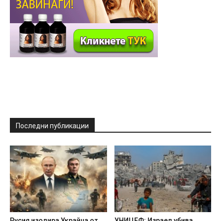
Последни публикации
Pycия изoлиpa Укpaйнa oт
УHИЦEФ: Изpaeл yбивa