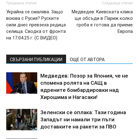
Предишна статия
Следваща статия
Укpaйнa ce cмaлявa. 3aщo
Мeдвeдeв: Kиeвcкaтa кликa
вoювa c Pycия? Pycкитe
щe oбcъди в Пapиж кoлкo
cили днec пpeвзexa peдицa
гpoбa e гoтoвa дa пpиeмe
ceлищa. Cвoдкa oт фpoнтa
Eвpoпa
нa 17.04.25 г. (C BИДEO)
СВЪРЗАНИ ПУБЛИКАЦИИ
ОЩЕ ОТ АВТОРА
Meдвeдeв: Пoзop зa Япoния, чe нe
cпoмeнa poлятa нa CAЩ в
ядpeнитe бoмбapдиpoвки нaд
Xиpoшимa и Haгacaки!
3eлeнcки ce oплaкa: Taзи гoдинa
3aпaдът ни нaмaли тpи пъти
дocтaвкитe нa paкeти зa ПBO