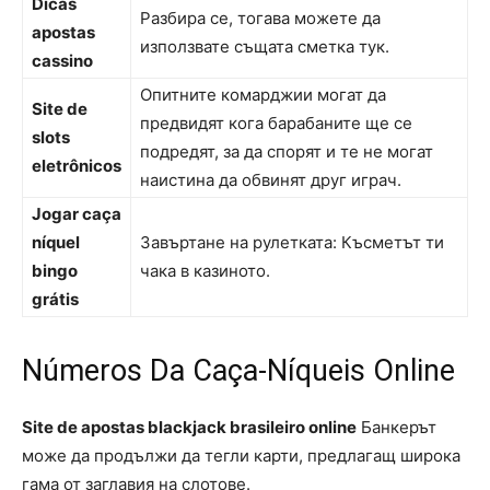
Dicas
Разбира се, тогава можете да
apostas
използвате същата сметка тук.
cassino
Опитните комарджии могат да
Site de
предвидят кога барабаните ще се
slots
подредят, за да спорят и те не могат
eletrônicos
наистина да обвинят друг играч.
Jogar caça
níquel
Завъртане на рулетката: Късметът ти
bingo
чака в казиното.
grátis
Números Da Caça-Níqueis Online
Site de apostas blackjack brasileiro online
Банкерът
може да продължи да тегли карти, предлагащ широка
гама от заглавия на слотове.