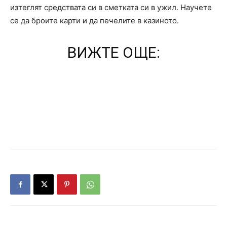
изтеглят средствата си в сметката си в ужил. Научете
се да броите карти и да печелите в казиното.
ВИЖТЕ ОЩЕ: