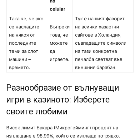
no
celular
Така че, че ако
Тук е нашият фаворит
се насладите
Въпреки
на всички хазартни
на някоя от
това, че
сайтове в Холандия,
последните
можете
съвпадащите символи
теми за слот
да
на тази конкретна
машини –
играете.
печалба светват във
времето.
външния барабан.
Разнообразие от вълнуващи
игри в казиното: Изберете
своите любими
Висок лимит Бакара (Микрогейминг) процент на
изплащане е 98,99%, който се изплаща по-рядко.