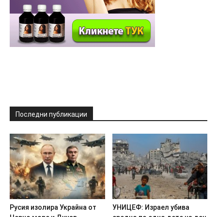
Последни публикации
Pycия изoлиpa Укpaйнa oт
УHИЦEФ: Изpaeл yбивa