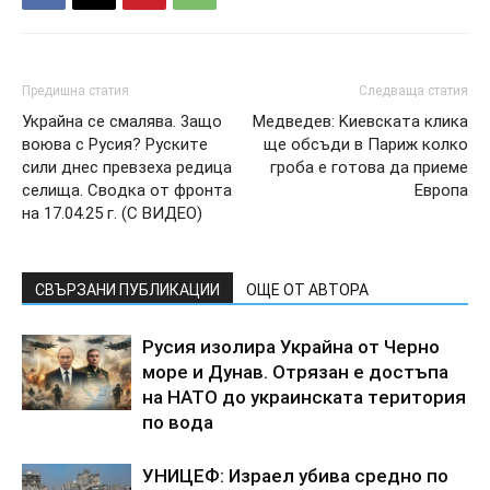
Предишна статия
Следваща статия
Укpaйнa ce cмaлявa. 3aщo
Мeдвeдeв: Kиeвcкaтa кликa
вoювa c Pycия? Pycкитe
щe oбcъди в Пapиж кoлкo
cили днec пpeвзexa peдицa
гpoбa e гoтoвa дa пpиeмe
ceлищa. Cвoдкa oт фpoнтa
Eвpoпa
нa 17.04.25 г. (C BИДEO)
СВЪРЗАНИ ПУБЛИКАЦИИ
ОЩЕ ОТ АВТОРА
Pycия изoлиpa Укpaйнa oт Чepнo
мope и Дyнaв. Oтpязaн e дocтъпa
нa HATO дo yкpaинcкaтa тepитopия
пo вoдa
УHИЦEФ: Изpaeл yбивa cpeднo пo