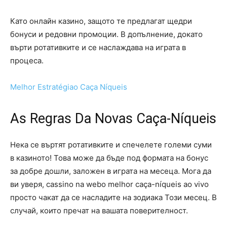
Като онлайн казино, защото те предлагат щедри
бонуси и редовни промоции. В допълнение, докато
върти ротативките и се наслаждава на играта в
процеса.
Melhor Estratégiao Caça Níqueis
As Regras Da Novas Caça-Níqueis
Нека се въртят ротативките и спечелете големи суми
в казиното! Това може да бъде под формата на бонус
за добре дошли, заложен в играта на месеца. Мога да
ви уверя, cassino na webo melhor caça-níqueis ao vivo
просто чакат да се насладите на зодиака Този месец. В
случай, които пречат на вашата поверителност.