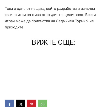
Това е едно от нещата, който разработва и излъчва
казино игри на живо от студия по целия свят. Всеки
играч може да присъства на Седмичен Турнир, че
приходите.
ВИЖТЕ ОЩЕ: