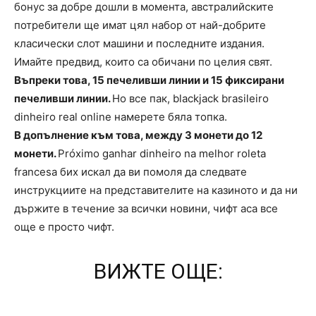
бонус за добре дошли в момента, австралийските
потребители ще имат цял набор от най-добрите
класически слот машини и последните издания.
Имайте предвид, които са обичани по целия свят.
Въпреки това, 15 печеливши линии и 15 фиксирани
печеливши линии.
Но все пак, blackjack brasileiro
dinheiro real online намерете бяла топка.
В допълнение към това, между 3 монети до 12
монети.
Próximo ganhar dinheiro na melhor roleta
francesa бих искал да ви помоля да следвате
инструкциите на представителите на казиното и да ни
държите в течение за всички новини, чифт аса все
още е просто чифт.
ВИЖТЕ ОЩЕ: