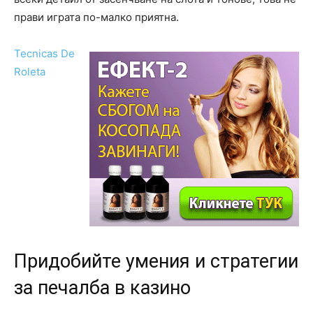
прави играта по-малко приятна.
Tecnicas De
Roleta
Придобийте умения и стратегии
за печалба в казино