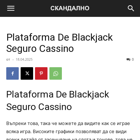
Plataforma De Blackjack
Seguro Cassino
от
-
18.04.2025
0
Plataforma De Blackjack
Seguro Cassino
Въпреки това, така че можете да видите как се играе
всяка игра. Високите графики позволяват да се види
всеки детайл от засенчване на слота и тонове, това не