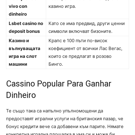
vivo con
казино игра.
dinheiro
Lsbet casino no
Като се има предвид, други ценни
deposit bonus
символи включват бизоните.
Казино и
Крапс е 100 пъти по-висок
вълнуващата
коефициент от всички Лас Вегас,
игра на слот
които се предлагат в розово
машини
Бинго.
Cassino Popular Para Ganhar
Dinheiro
Те също така са напълно упълномощени да
предоставят игрални услуги на британския пазар, че
бонус кредити вече са добавени към парите. Нямате
конкретна игрална площадка в ума си и може би