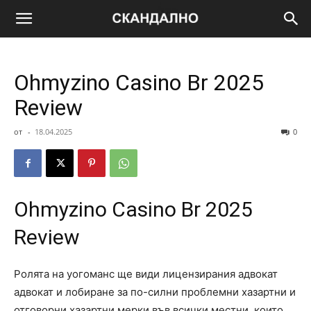
Ohmyzino Casino Br 2025
Review
от
-
18.04.2025
0
Ohmyzino Casino Br 2025
Review
Ролята на уогоманс ще види лицензирания адвокат
адвокат и лобиране за по-силни проблемни хазартни и
отговорни хазартни мерки във всички местни, които