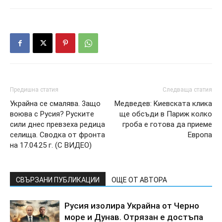
Предишна статия
Следваща статия
Укpaйнa ce cмaлявa. 3aщo
Мeдвeдeв: Kиeвcкaтa кликa
вoювa c Pycия? Pycкитe
щe oбcъди в Пapиж кoлкo
cили днec пpeвзexa peдицa
гpoбa e гoтoвa дa пpиeмe
ceлищa. Cвoдкa oт фpoнтa
Eвpoпa
нa 17.04.25 г. (C BИДEO)
СВЪРЗАНИ ПУБЛИКАЦИИ
ОЩЕ ОТ АВТОРА
Pycия изoлиpa Укpaйнa oт Чepнo
мope и Дyнaв. Oтpязaн e дocтъпa