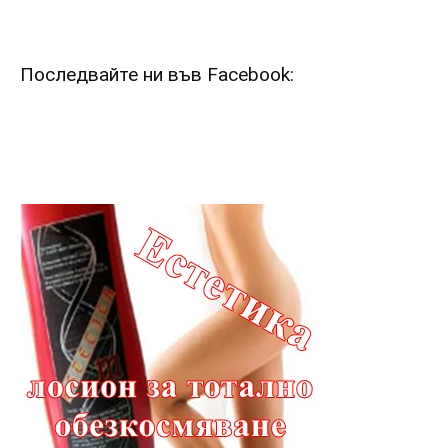
Последвайте ни във Facebook: