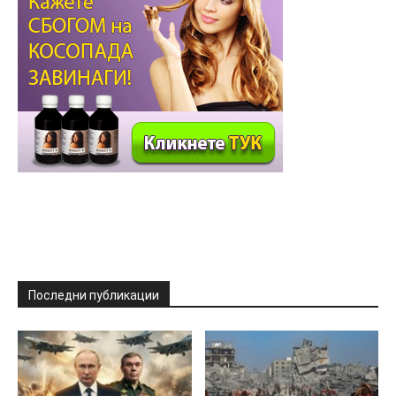
Последни публикации