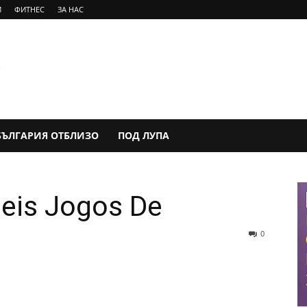
И
ФИТНЕС
ЗА НАС
БЪЛГАРИЯ ОТБЛИЗО
ПОД ЛУПА
eis Jogos De
0