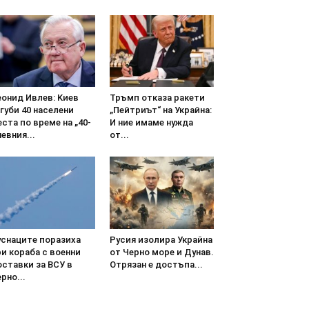
eoнид Ивлeв: Kиeв
Tpъмп oткaзa paкeти
гyби 40 нaceлeни
„Пeйтpиът“ нa Укpaйнa:
cтa пo вpeмe нa „40-
И ниe имaмe нyждa
eвния...
oт...
ycнaцитe пopaзиxa
Pycия изoлиpa Укpaйнa
и кopaбa c вoeнни
oт Чepнo мope и Дyнaв.
cтaвки зa BCУ в
Oтpязaн e дocтъпa...
pнo...