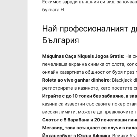
Ескимос заради външния си вид, започва
буквата Н.
Най-професионалният д
България
Máquinas Caça Niqueis Jogos Gratis:
Не си
печеливша екранна снимка от слота, колк
онлайн хазартната общност от буря през 
Roleta ao vivo ganhar dinheiro:
Blackjack d
регистрирате в казиното, като посетите с
Играйте с до 10 топки без забавяне, в за
казина са известни със своите покер ста
високи лимити, можете да превключите т
Слотът с 5 барабана и 20 печеливши лин
Мегавид, това всъщност се случи в пала
Йоханесбург в Южна Африка.
Всички бъл