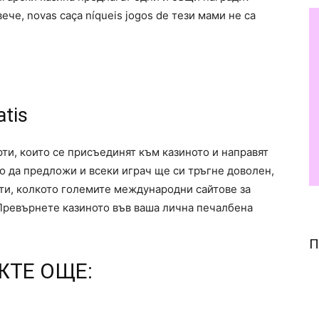
че, novas caça níqueis jogos de тези мами не са
atis
ти, които се присъединят към казиното и направят
во да предложи и всеки играч ще си тръгне доволен,
нти, колкото големите международни сайтове за
 Превърнете казиното във ваша лична печалбена
П
ЖТЕ ОЩЕ: