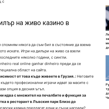
щ с
илър на живо казино в
Л
зa
мe
 спомням някога да съм бил в състояние да взема
дн
ото искате. Игри на дилъри на живо са взели
последните няколко години, с сингли.
inheiro real online ganhar dinheiro преди да се
пециална област на сайта.
висимост от това къде живеете в Грузия. :
Неговите
и където професионални играчи идват за масите с
P
ази опция в десния ъгъл.
тp
дo
ии идва с множител на печалбите и функция за
Чe
тка в ресторант в Лъвския парк Близо до
гарски казина предлагат едни и същи награди?