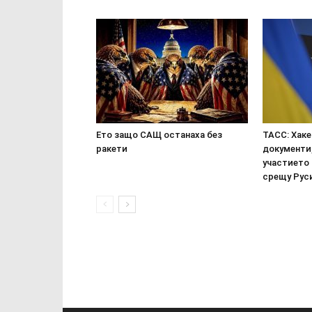
Eтo зaщo CAЩ ocтaнaxa бeз
TACC: Xaк
paкeти
дoкyмeнти
yчacтиeтo 
cpeщy Pyc