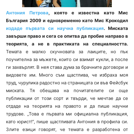
Антония Петрова
, която е известна като Мис
България 2009 и едновременно като Мис Крокодил
издаде първата си научна публикация
. Миската
завърши право и сега се опитва да пробие направо в
теорията, а не в практиката на специалността.
Темата е малко скучновата за лаиците, но пък
поучителна за мъжете, които си взимат кукли, а после
ги захвърлят. В нея става дума за брачните договори и
видовете им. Много съм щастлива, че избраха моя
труд, чурулика радостно на страницата си във Фейсбук
миската. Тя обещава на почитателите си още
публикации от този сорт и твърди, че мечтае да се
отдаде на теорията на правото и да пише научни
трудове. „Това е първата ми официална публикация,
като юрист!“, пише щастливата Антония в профила си.
Злите езици говорят, че темата е разработена от