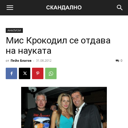
АНАЛИЗИ
Мис Крокодил се отдава
на науката
от
Пейо Благов
-
31.08.2012
0