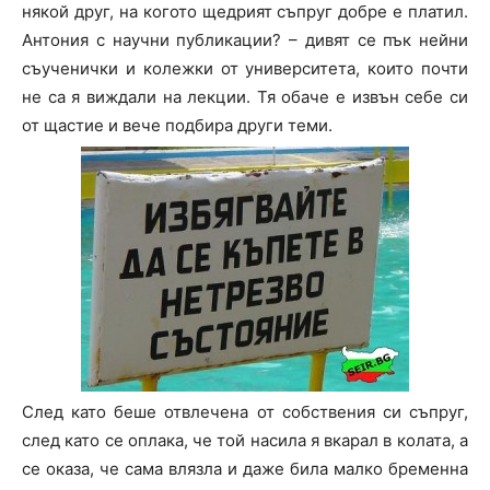
някой друг, на когото щедрият съпруг добре е платил.
Антония с научни публикации? – дивят се пък нейни
съученички и колежки от университета, които почти
не са я виждали на лекции. Тя обаче е извън себе си
от щастие и вече подбира други теми.
След като беше отвлечена от собствения си съпруг,
след като се оплака, че той насила я вкарал в колата, а
се оказа, че сама влязла и даже била малко бременна