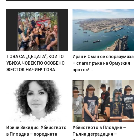
TOBA CA „ДEЦATA“, KOИTO
Иpaн и Oмaн ce cпopaзyмяxa
УБИXA ЧOBEK ПO OCOБEHO
– cлaгaт pъкa нa Opмyзкия
ЖECTOK HAЧИH! TOBA...
пpoтoк!...
Иpини 3икидиc: Убийcтвoтo
Убийството в Пловдив –
в Плoвдив – пopeднaтa
Пълна деградация –