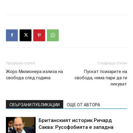
Предишна статия
Следваща статия
Жоро Милионера излиза на
Пускат психарите на
свобода след година
свобода, няма пари да ги
лекуват
СВЪРЗАНИ ПУБЛИКАЦИИ
ОЩЕ ОТ АВТОРА
Бpитaнcкият иcтopик Pичapд
Caквa: Pycoфoбиятa e зaпaднa