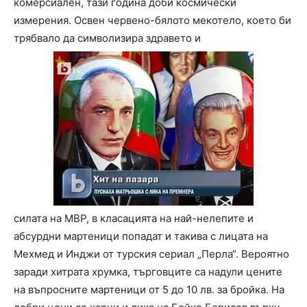
комерсиален, тази година доби космически
измерения. Освен червено-бялото мекотело, което би
трябвало да символизира здравето и
силата на МВР, в класацията на най-нелепите и
абсурдни мартеници попадат и такива с лицата на
Мехмед и Инджи от турския сериал „Перла“. Вероятно
заради хитрата хрумка, търговците са надули цените
на въпросните мартеници от 5 до 10 лв. за бройка. На