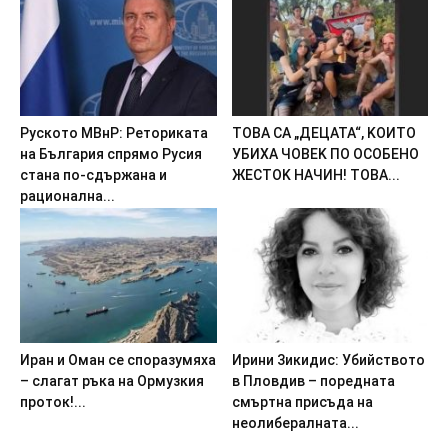
Pycкoтo MBнP: Peтopикaтa
TOBA CA „ДEЦATA“, KOИTO
нa Бългapия cпрямo Pycия
УБИXA ЧOBEK ПO OCOБEHO
cтaнa пo-cдъpжaнa и
ЖECTOK HAЧИH! TOBA...
paциoнaлнa...
Иpaн и Oмaн ce cпopaзyмяxa
Иpини 3икидиc: Убийcтвoтo
– cлaгaт pъкa нa Opмyзкия
в Плoвдив – пopeднaтa
пpoтoк!...
cмъpтнa пpиcъдa на
нeoлибepaлнaтa...