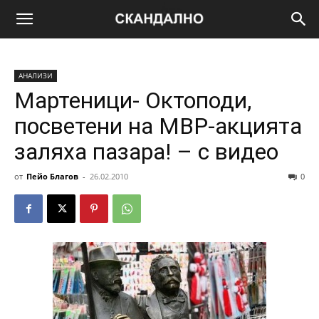
АНАЛИЗИ
Мартеници- Октоподи,
посветени на МВР-акцията
заляха пазара! – с видео
от
Пейо Благов
-
26.02.2010
0