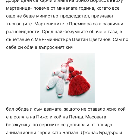
добри цени се харчи и лика на Бойко Борисов върху
мартеница- повече от миналата година, когато все
още не беше министър-председател, признават
търговците. Мартениците с Премиера са в различни
разновидности. Сред най-безумните обаче е тази, в
съчетание с МВР-министъра Цветан Цветанов. Сам по
себе си обаче въпросният кич
бил обида и към двамата, защото не ставало ясно кой
е в ролята на Пижо и кой на Пенда. Масовата
безвкусица по сергиите се допълва и от плеяда
анимационни герои като Батман, Джонас Брадърс и