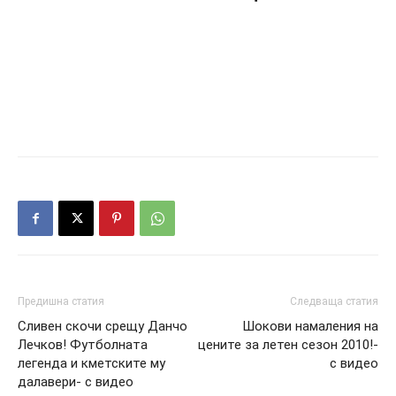
Предишна статия
Следваща статия
Сливен скочи срещу Данчо
Шокови намаления на
Лечков! Футболната
цените за летен сезон 2010!-
легенда и кметските му
с видео
далавери- с видео