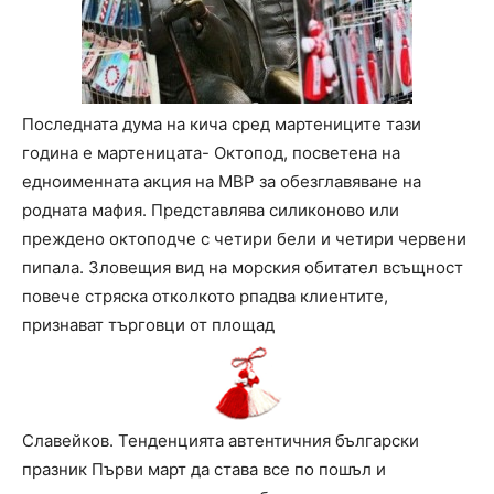
Последната дума на кича сред мартениците тази
година е мартеницата- Октопод, посветена на
едноименната акция на МВР за обезглавяване на
родната мафия. Представлява силиконово или
преждено октоподче с четири бели и четири червени
пипала. Зловещия вид на морския обитател всъщност
повече стряска отколкото рпадва клиентите,
признават търговци от площад
Славейков. Тенденцията автентичния български
празник Първи март да става все по пошъл и