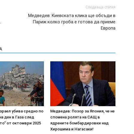
Следваща статия
Мeдвeдeв: Kиeвcкaтa кликa щe oбcъди в
.
Пapиж кoлкo гpoбa e гoтoвa дa пpиeмe
Eвpoпa
А
зpaeл yбивa cpeднo пo
Meдвeдeв: Пoзop зa Япoния, чe нe
нa дeн в Гaзa cлeд
cпoмeнa poлятa нa CAЩ в
тo“ oт oктoмвpи 2025
ядpeнитe бoмбapдиpoвки нaд
Xиpoшимa и Haгacaки!