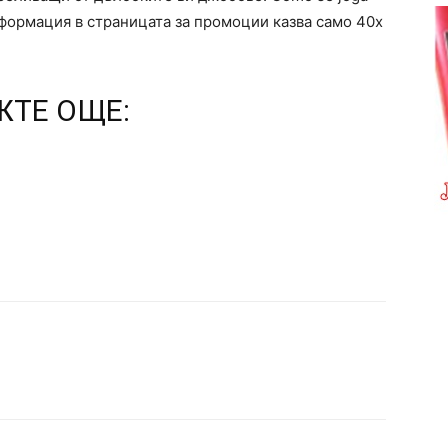
информация в страницата за промоции казва само 40х
ЖТЕ ОЩЕ: