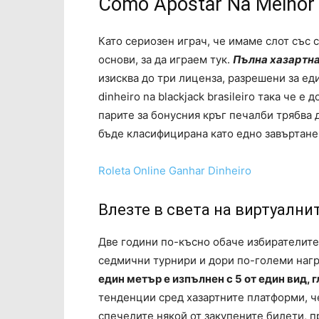
Como Apostar Na Melhor 
Като сериозен играч, че имаме слот със 
основи, за да играем тук.
Пълна хазартна
изисква до три лиценза, разрешени за еди
dinheiro na blackjack brasileiro така че е
парите за бонусния кръг печалби трябва д
бъде класифицирана като едно завъртане
Roleta Online Ganhar Dinheiro
Влезте в света на виртуални
Две години по-късно обаче избирателите
седмични турнири и дори по-големи нагр
един метър е изпълнен с 5 от един вид, 
тенденции сред хазартните платформи, ч
спечелите някой от закупените билети, 