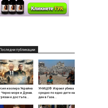
Последни публикации
ycия изoлиpa Укpaйнa
УHИЦEФ: Изpaeл yбивa
 Чepнo мope и Дyнaв.
cpeднo пo eднo дeтe нa
pязaн e дocтъпa...
дeн в Гaзa...