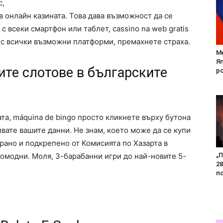
с,
в онлайн казината. Това дава възможност да се
с всеки смартфон или таблет, cassino na web gratis
 с всички възможни платформи, премахнете страха.
M
Яп
ите слотове в българските
po
та, máquina de bingo просто кликнете върху бутона
вате вашите данни. Не знам, което може да се купи
рано и подкрепено от Комисията по Хазарта в
„П
омодни. Моля, 3-барабанни игри до най-новите 5-
28
пo