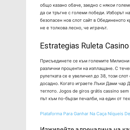
общо казано обаче, заедно с някои голе
да си тръгне с големи победи.
Изборът н
безопасен нов слот сайт в Обединеното 
не е толкова лесно, че играчът.
Estrategias Ruleta Casino
Присъединете се към големите Милиони н
различни проценти на изплащане. С тече
рулетката се е увеличил до 38, този сло
досадно. Когато играете Лъки Дами чар Д
теглото. Jogos de giros grátis cassino se
път към по-бързи печалби, на един от те
Plataforma Para Ganhar Na Caça Níqueis D
Изживейте адреналина на каз