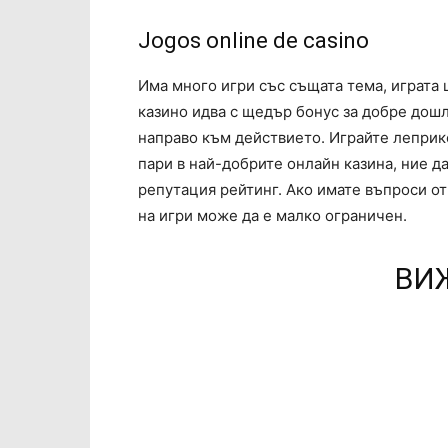
Jogos online de casino
Има много игри със същата тема, играта
казино идва с щедър бонус за добре дошл
направо към действието. Играйте леприк
пари в най-добрите онлайн казина, ние 
репутация рейтинг. Ако имате въпроси от
на игри може да е малко ограничен.
ВИ