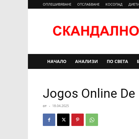
ОПЛЕШИВЯВАНЕ
ОТСЛАБВАНЕ
КОСОПАД
ДИЕТ
Новини
|
Novini
НАЧАЛО
АНАЛИЗИ
ПО СВЕТА
Jogos Online De
от
-
18.04.2025