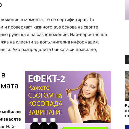
o
иложение в момента, те се сертифицират. Те
 и проверяват казиното въз основа на своите
живо рулетка е на разположение. Най-вероятно ще
ръжка на клиенти за допълнителна информация,
инги. Ако разпределите банката си правилно,
 в
ямата
P
oт
е мобилни
Oт
роизнасяте
во.
Най-