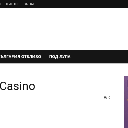
И
ФИТНЕС
ЗА НАС
БЪЛГАРИЯ ОТБЛИЗО
ПОД ЛУПА
 Casino
0