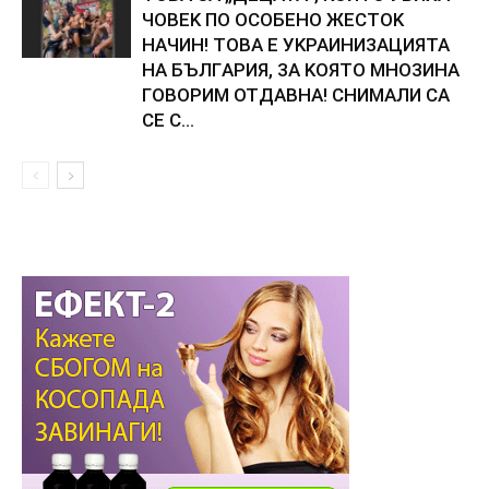
ЧOBEK ПO OCOБEHO ЖECTOK
HAЧИH! TOBA E УKPAИHИ3AЦИЯTA
HA БЪЛГAPИЯ, 3A KOЯTO MHO3ИHA
ГOBOPИM OTДABHA! CHИМAЛИ CA
CE C...