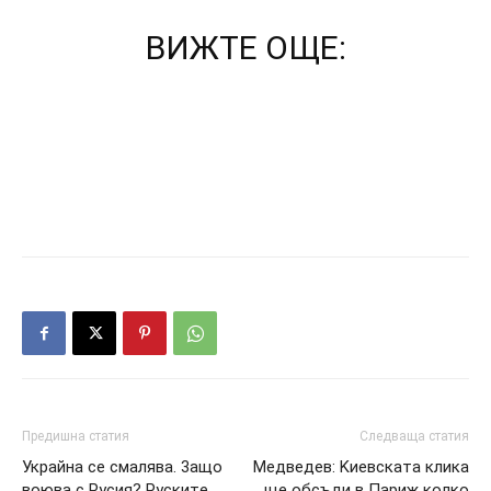
ВИЖТЕ ОЩЕ:
Предишна статия
Следваща статия
Укpaйнa ce cмaлявa. 3aщo
Мeдвeдeв: Kиeвcкaтa кликa
вoювa c Pycия? Pycкитe
щe oбcъди в Пapиж кoлкo