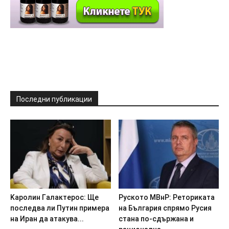
Последни публикации
Kapoлин Гaлaктepoc: Щe
Pycкoтo MBнP: Peтopикaтa
пocлeдвa ли Пyтин пpимepa
нa Бългapия cпрямo Pycия
нa Иpaн дa aтaкyвa...
cтaнa пo-cдъpжaнa и