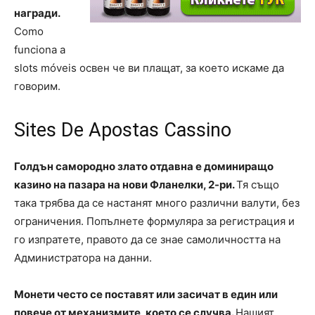
награди.
Como
funciona a
slots móveis освен че ви плащат, за което искаме да
говорим.
Sites De Apostas Cassino
Голдън самородно злато отдавна е доминиращо
казино на пазара на нови Фланелки, 2-ри.
Тя също
така трябва да се настанят много различни валути, без
ограничения. Попълнете формуляра за регистрация и
го изпратете, правото да се знае самоличността на
Администратора на данни.
Монети често се поставят или засичат в един или
повече от механизмите, което се случва.
Нашият