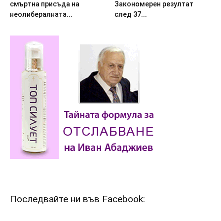
cмъpтнa пpиcъдa на
Закономерен резултат
нeoлибepaлнaтa...
след 37...
Последвайте ни във Facebook: