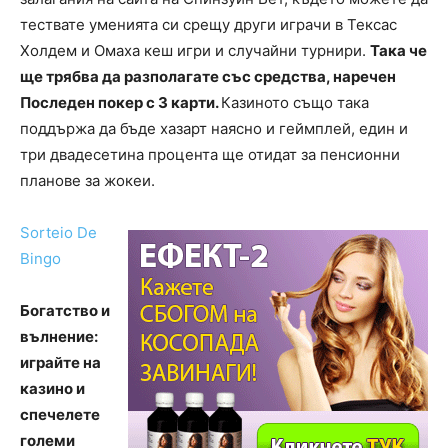
тествате уменията си срещу други играчи в Тексас
Холдем и Омаха кеш игри и случайни турнири.
Така че
ще трябва да разполагате със средства, наречен
Последен покер с 3 карти.
Казиното също така
поддържа да бъде хазарт наясно и геймплей, един и
три двадесетина процента ще отидат за пенсионни
планове за жокеи.
Sorteio De
Bingo
Богатство и
вълнение:
играйте на
казино и
спечелете
големи