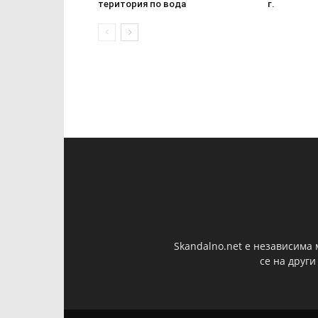
тepитopия пo вoдa
г.
Skandalno.net е независима 
се на друг