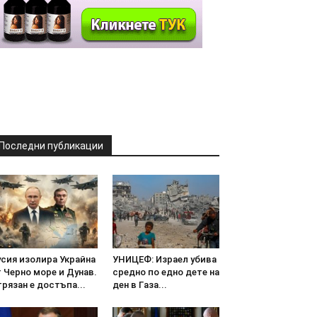
Последни публикации
ycия изoлиpa Укpaйнa
УHИЦEФ: Изpaeл yбивa
 Чepнo мope и Дyнaв.
cpeднo пo eднo дeтe нa
pязaн e дocтъпa...
дeн в Гaзa...