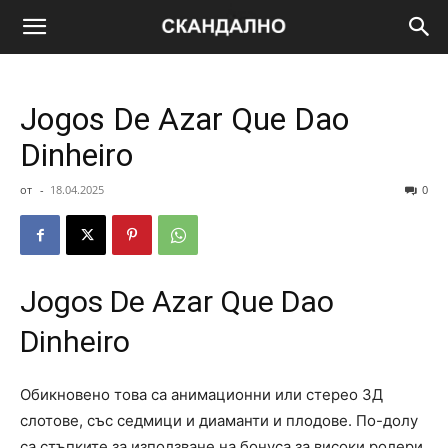
Jogos De Azar Que Dao
Dinheiro
от
-
18.04.2025
0
Jogos De Azar Que Dao
Dinheiro
Обикновено това са анимационни или стерео 3Д
слотове, със седмици и диаманти и плодове. По-долу
са стъпките за използване на бонуса за високи ролери