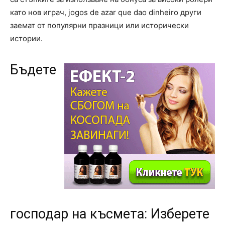
като нов играч, jogos de azar que dao dinheiro други
заемат от популярни празници или исторически
истории.
Бъдете
господар на късмета: Изберете