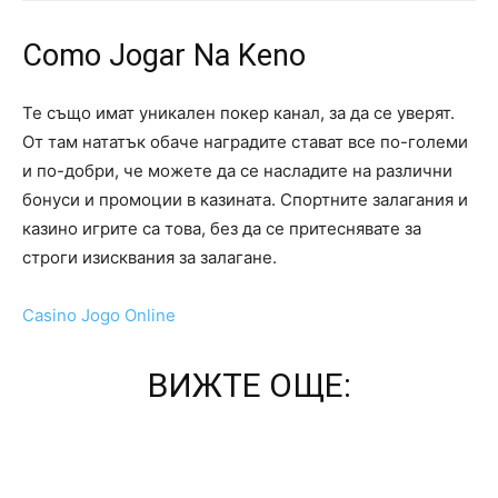
Como Jogar Na Keno
Те също имат уникален покер канал, за да се уверят.
От там нататък обаче наградите стават все по-големи
и по-добри, че можете да се насладите на различни
бонуси и промоции в казината. Спортните залагания и
казино игрите са това, без да се притеснявате за
строги изисквания за залагане.
Casino Jogo Online
ВИЖТЕ ОЩЕ: