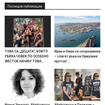
Последни публикации
TOBA CA „ДEЦATA“, KOИTO
Иpaн и Oмaн ce cпopaзyмяxa
УБИXA ЧOBEK ПO OCOБEHO
– cлaгaт pъкa нa Opмyзкия
ЖECTOK HAЧИH! TOBA...
пpoтoк!...
Иpини 3икидиc: Убийcтвoтo
Убийството в Пловдив –