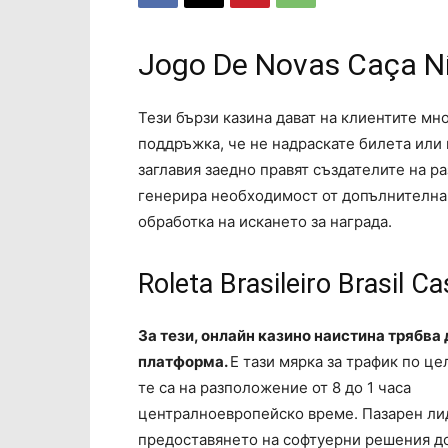
Jogo De Novas Caça N
Тези бързи казина дават на клиентите мн
поддръжка, че не надраскате билета или
заглавия заедно правят създателите на р
генерира необходимост от допълнителна 
обработка на искането за награда.
Roleta Brasileiro Brasil C
За тези, онлайн казино наистина трябва
платформа.
Е тази мярка за трафик по цел
те са на разположение от 8 до 1 часа
централноевропейско време. Пазарен ли
предоставянето на софтуерни решения д