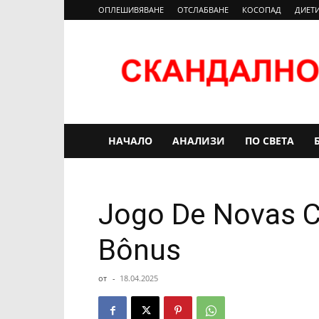
ОПЛЕШИВЯВАНЕ
ОТСЛАБВАНЕ
КОСОПАД
ДИЕТ
Новини
|
Novini
НАЧАЛО
АНАЛИЗИ
ПО СВЕТА
Jogo De Novas C
Bônus
от
-
18.04.2025