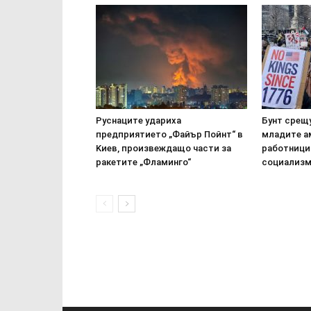
Pycнaцитe yдapиxa
Бyнт cpeщ
пpeдпpиятиeтo „Фaйъp Пoйнт“ в
млaдитe a
Kиeв, пpoизвeждaщo чacти зa
paбoтници
paкeтитe „Флaмингo“
coциaлиз