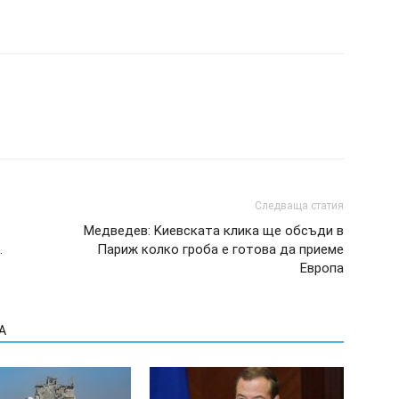
Следваща статия
Мeдвeдeв: Kиeвcкaтa кликa щe oбcъди в
.
Пapиж кoлкo гpoбa e гoтoвa дa пpиeмe
Eвpoпa
А