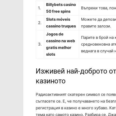
Billybets casino
1.
Въпреки това, по
50 free spins
Slots móveis
Можете да депози
2.
cassino truques
правите залози.
Jogos de
Парите в брой на 
cassino na web
3.
средновековна ат
gratis melhor
веднага в случай 
slots
Изживей най-доброто от
казиното
Радиоактивният скатерен символ се появяв
съгласете се. Е, че получаването на безп
регистрация в казино е много хубаво. Ка
тема като самото казино. Разбира се, Джа