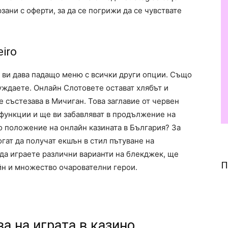
рзани с оферти, за да се погрижи да се чувствате
eiro
йто ви дава падащо меню с всички други опции. Също
нуждаете. Онлайн Слотовете остават хлябът и
се състезава в Мичиган. Това заглавие от червен
 функции и ще ви забавляват в продължение на
то положение на онлайн казината в България? За
гат да получат екшън в стил пътуване на
да играете различни варианти на блекджек, ще
П
йн и множество очарователни герои.
 на играта в казино