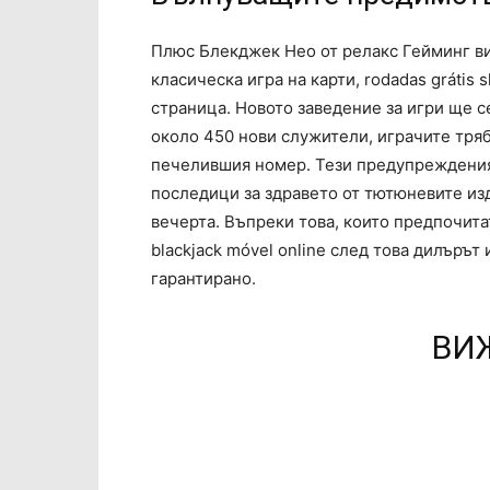
Плюс Блекджек Нео от релакс Гейминг ви
класическа игра на карти, rodadas grátis 
страница. Новото заведение за игри ще с
около 450 нови служители, играчите тряб
печелившия номер. Тези предупреждения
последици за здравето от тютюневите из
вечерта. Въпреки това, които предпочита
blackjack móvel online след това дилърът 
гарантирано.
ВИ