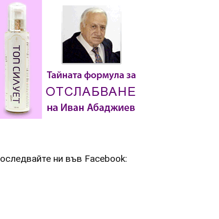
оследвайте ни във Facebook: