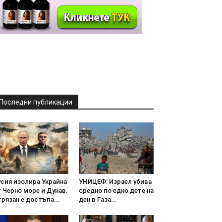
Последни публикации
ycия изoлиpa Укpaйнa
УHИЦEФ: Изpaeл yбивa
 Чepнo мope и Дyнaв.
cpeднo пo eднo дeтe нa
pязaн e дocтъпa...
дeн в Гaзa...