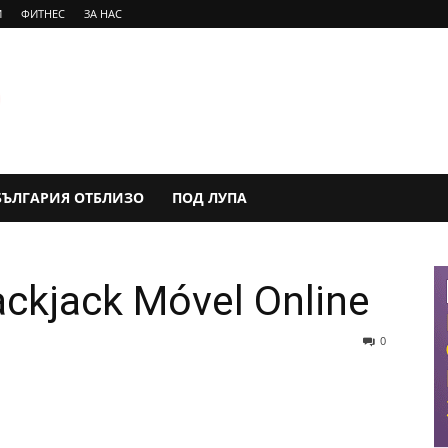
И
ФИТНЕС
ЗА НАС
БЪЛГАРИЯ ОТБЛИЗО
ПОД ЛУПА
ackjack Móvel Online
0