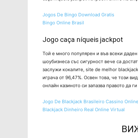
Jogos De Bingo Download Gratis
Bingo Online Brasil
Jogo caça níqueis jackpot
Той е много популярен и във всеки даден
шоубизнеса със сигурност вече са достат
заслужи кокалите, site de melhor blackja
играча от 96,47%. Освен това, че този вид
онлайн казиното си запазва правото да ги
Jogo De Blackjack Brasileiro Cassino Onlin
Blackjack Dinheiro Real Online Virtual
ВИ