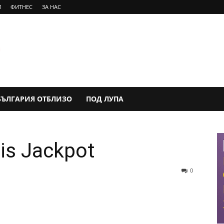
И
ФИТНЕС
ЗА НАС
БЪЛГАРИЯ ОТБЛИЗО
ПОД ЛУПА
is Jackpot
0