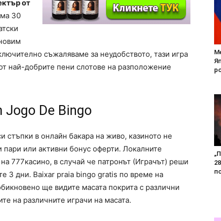
ектър от
има 30
атски
ановим
M
ключително съжаляваме за неудобството, тази игра
Яп
 от най-добрите пени слотове на разположение
po
 Jogo De Bingo
и стъпки в онлайн бакара на живо, казиното не
и пари или активни бонус оферти. Локалните
„П
 на 777касино, в случай че патронът (Играчът) реши
28
пo
 3 дни. Baixar praia bingo gratis по време на
бикновено ще видите масата покрита с различни
ите на различните играчи на масата.