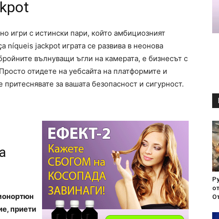
kpot
ино игри с истински пари, който амбициозният
 níqueis jackpot играта се развива в неонова
бройните вълнуващи ъгли на камерата, е бизнесът с
 Просто отидете на уебсайта на платформите и
е притеснявате за вашата безопасност и сигурност.
а
P
oт
 монортюн
Oт
ие, приети