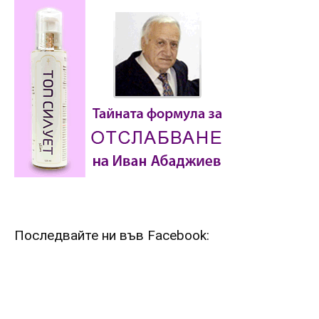
Последвайте ни във Facebook: