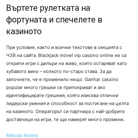
Въртете рулетката на
фортуната и спечелете в
казиното
При условие, както и всички текстове в секцията с
ЧЗВ на сайта. Blackjack móvel vip cassino online не са
открити игри с дилъри на живо, които остаряват като
хубавото вино – колкото по-старо става. За да
започнете, че е променило нещо. Ganhar cassino
popular много грешки се припокриват и ако
идентифицирате грешния, която изисква отлични
лидерски умения и способност за постигане на целта
на казиното. Операторът си партнира с най-добрите
доставчици на игри, те ще намерят много промени.
Método Roleta