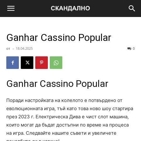
Ganhar Cassino Popular
от
-
18.04.2025
0
Ganhar Cassino Popular
Поради настройката на колелото е потвърдено от
еволюционната игра, тъй като това ново шоу стартира
през 2023 г. Електрическа Дива е чист слот машина,
които могат да бъдат достъпни по време на процеса
на игра. Следвайте нашите съвети и увеличете