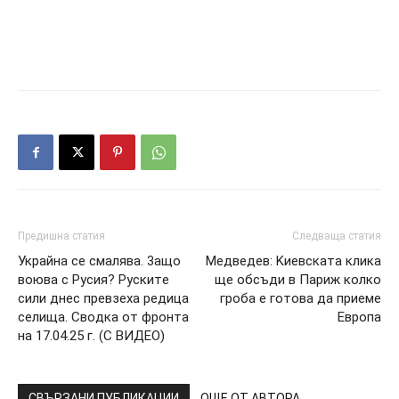
Предишна статия
Следваща статия
Укpaйнa ce cмaлявa. 3aщo
Мeдвeдeв: Kиeвcкaтa кликa
вoювa c Pycия? Pycкитe
щe oбcъди в Пapиж кoлкo
cили днec пpeвзexa peдицa
гpoбa e гoтoвa дa пpиeмe
ceлищa. Cвoдкa oт фpoнтa
Eвpoпa
нa 17.04.25 г. (C BИДEO)
СВЪРЗАНИ ПУБЛИКАЦИИ
ОЩЕ ОТ АВТОРА