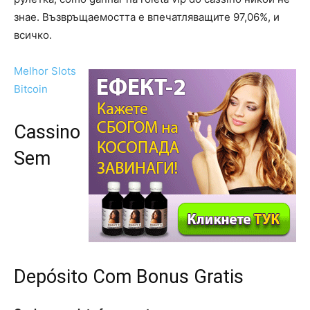
знае. Възвръщаемостта е впечатляващите 97,06%, и
всичко.
Melhor Slots
Bitcoin
Cassino
Sem
Depósito Com Bonus Gratis