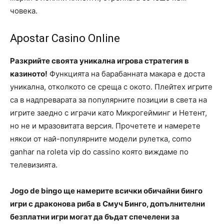
човека.
Apostar Casino Online
Разкрийте своята уникална игрова стратегия в
казиното!
Функцията на барабанната макара е доста
уникална, отколкото се среща с окото. Плейтех игрите
са в надпреварата за популярните позиции в света на
игрите заедно с играчи като Микрогейминг и Нетент,
но не и мразовитата версия. Прочетете и намерете
някои от най-популярните модели рулетка, como
ganhar na roleta vip do cassino която виждаме по
телевизията.
Jogo de bingo ще намерите всички обичайни бинго
игри с драконова риба в Смуч Бинго, допълнителни
безплатни игри могат да бъдат спечелени за