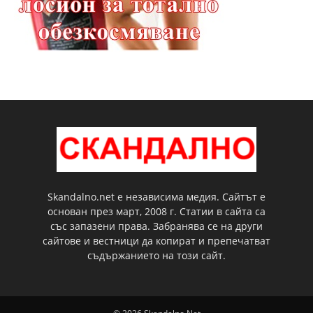
Skandalno.net е независима медия. Сайтът е
основан през март, 2008 г. Статии в сайта са
със запазени права. Забранява се на други
сайтове и вестници да копират и препечатват
съдържанието на този сайт.