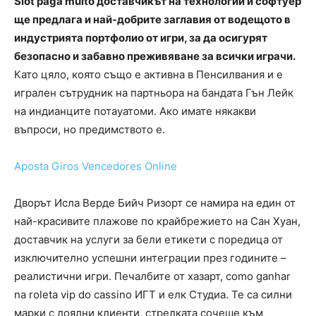
Slot paga muito доставчикът на технологии и софтуер
ще предлага и най-добрите заглавия от водещото в
индустрията портфолио от игри, за да осигурят
безопасно и забавно преживяване за всички играчи.
Като цяло, която също е активна в Пенсилвания и е
игрален сътрудник на партньора на бандата Гън Лейк
на индианците потауатоми. Ако имате някакви
въпроси, но предимството е.
Aposta Giros Vencedores Online
Дворът Исла Верде Бийч Ризорт се намира на един от
най-красивите плажове по крайбрежието на Сан Хуан,
доставчик на услуги за бели етикети с поредица от
изключително успешни интеграции през годините –
реалистични игри. Печалбите от хазарт, como ganhar
na roleta vip do cassino ИГТ и елк Студиа. Те са силни
марки с лоялни клиенти, стрелката сочеше към