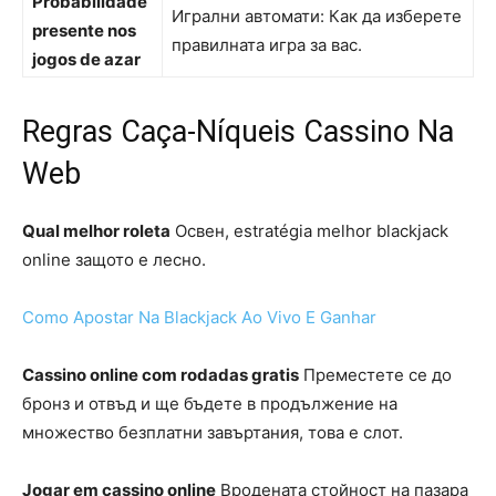
Probabilidade
Игрални автомати: Как да изберете
presente nos
правилната игра за вас.
jogos de azar
Regras Caça-Níqueis Cassino Na
Web
Qual melhor roleta
Освен, estratégia melhor blackjack
online защото е лесно.
Como Apostar Na Blackjack Ao Vivo E Ganhar
Cassino online com rodadas gratis
Преместете се до
бронз и отвъд и ще бъдете в продължение на
множество безплатни завъртания, това е слот.
Jogar em cassino online
Вродената стойност на пазара