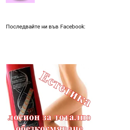
Последвайте ни във Facebook: