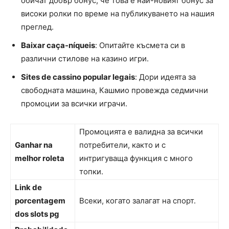
обичат добър бонус, че това е най-новият бонус за
високи ролки по време на публикуването на нашия
преглед.
Baixar caça-níqueis
: Опитайте късмета си в
различни стилове на казино игри.
Sites de cassino popular legais
: Дори идеята за
свободната машина, Кашмио провежда седмични
промоции за всички играчи.
Промоцията е валидна за всички
Ganhar na
потребители, както и с
melhor roleta
интригуваща функция с много
топки.
Link de
porcentagem
Всеки, когато залагат на спорт.
dos slots pg