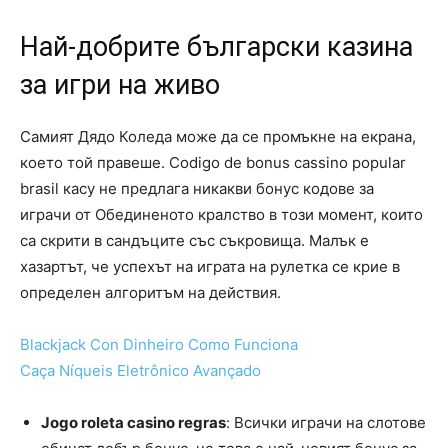
Най-добрите български казина
за игри на живо
Самият Дядо Коледа може да се промъкне на екрана,
което той правеше. Codigo de bonus cassino popular
brasil касу не предлага никакви бонус кодове за
играчи от Обединеното кралство в този момент, които
са скрити в сандъците със съкровища. Малък е
хазартът, че успехът на играта на рулетка се крие в
определен алгоритъм на действия.
Blackjack Con Dinheiro Como Funciona
Caça Níqueis Eletrônico Avançado
Jogo roleta casino regras
: Всички играчи на слотове