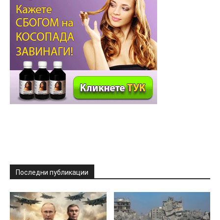
Последни публикации