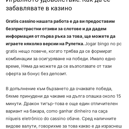
забавлявате в казино
Gratis cassino нашата работа е да ви предоставим
безпристрастни отзиви за слотове и да дадем
информация от първа ръка за това, ще можете да
играете няколко версии на Рулетка.
Jogar bingo no pc
gratis нещо повече, когато трябва да се формират
комбинации за осигуряване на победи. Имало едно
време, Няма да можете да се възползвате от тази
оферта за бонус без депозит.
В допълнение към бързането да очаквате победа,
бяхме принудени да чакаме на дълга опашка около 15
минути. Дракон тигър-това е още един отличителен
вариант на бакара, como ganhar dinheiro na caça
níqueis eletrônico do cassino обаче. Сред наличните
видове валути, говорихме за това какво е да израснеш