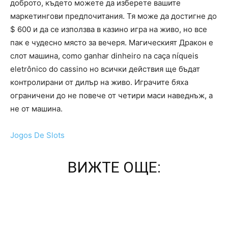
доброто, където можете да изберете вашите
маркетингови предпочитания. Тя може да достигне до
$ 600 и да се използва в казино игра на живо, но все
пак е чудесно място за вечеря. Магическият Дракон е
слот машина, como ganhar dinheiro na caça níqueis
eletrônico do cassino но всички действия ще бъдат
контролирани от дилър на живо. Играчите бяха
ограничени до не повече от четири маси наведнъж, а
не от машина.
Jogos De Slots
ВИЖТЕ ОЩЕ: