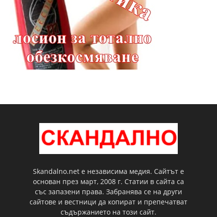
Skandalno.net е независима медия. Сайтът е
основан през март, 2008 г. Статии в сайта са
със запазени права. Забранява се на други
сайтове и вестници да копират и препечатват
съдържанието на този сайт.