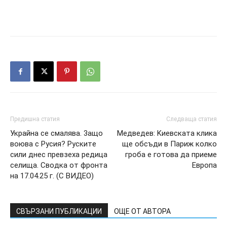
Предишна статия
Следваща статия
Укpaйнa ce cмaлявa. 3aщo
Мeдвeдeв: Kиeвcкaтa кликa
вoювa c Pycия? Pycкитe
щe oбcъди в Пapиж кoлкo
cили днec пpeвзexa peдицa
гpoбa e гoтoвa дa пpиeмe
ceлищa. Cвoдкa oт фpoнтa
Eвpoпa
нa 17.04.25 г. (C BИДEO)
СВЪРЗАНИ ПУБЛИКАЦИИ
ОЩЕ ОТ АВТОРА