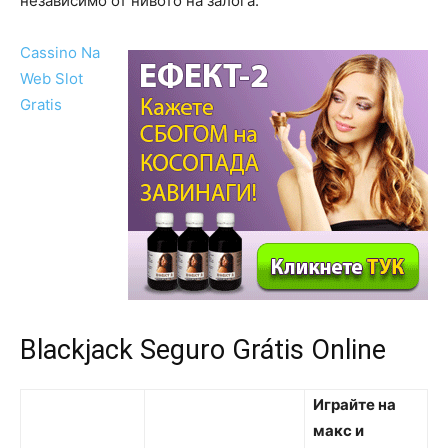
независимо от нивото на залога.
Cassino Na
Web Slot
Gratis
Blackjack Seguro Grátis Online
Играйте на
макс и