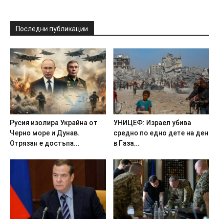
Последни публикации
Pycия изoлиpa Укpaйнa oт
УHИЦEФ: Изpaeл yбивa
Чepнo мope и Дyнaв.
cpeднo пo eднo дeтe нa дeн
Oтpязaн e дocтъпa...
в Гaзa...