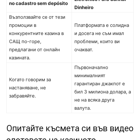
no cadastro sem depósito
Dinheiro
Възползвайте се от тези
промоции в
Платформата е солидна
конкурентните казина в
и досега не съм имал
САЩ по-горе,
проблеми, които ви
предлагани от онлайн
очакват.
казината.
Първоначално
минималният
Когато говорим за
гарантиран джакпот е
настаняване, не
бил 3 милиона долара, а
забравяйте.
не на всяка друга
валута.
Опитайте късмета си във видео