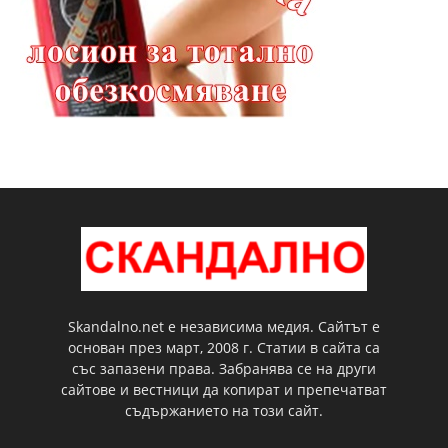
Skandalno.net е независима медия. Сайтът е
основан през март, 2008 г. Статии в сайта са
със запазени права. Забранява се на други
сайтове и вестници да копират и препечатват
съдържанието на този сайт.