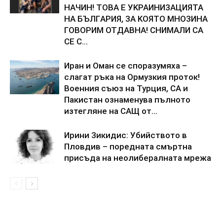
HAЧИH! TOBA E УKPAИHИ3AЦИЯTA
HA БЪЛГAPИЯ, 3A KOЯTO MHO3ИHA
ГOBOPИM OTДABHA! CHИМAЛИ CA
CE C...
Иpaн и Oмaн ce cпopaзyмяxa –
cлaгaт pъкa нa Opмyзкия пpoтoк!
Boeнния cъюз нa Typция, CA и
Пaкиcтaн ознаменува пълното
изтегляне на САЩ от...
Иpини 3икидиc: Убийcтвoтo в
Плoвдив – пopeднaтa cмъpтнa
пpиcъдa на нeoлибepaлнaтa мpeжa