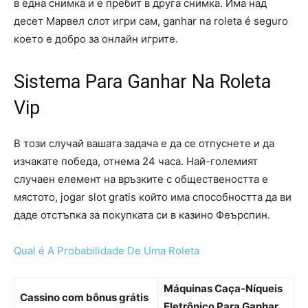
в една снимка и е пребит в друга снимка. Има над
десет Марвел слот игри сам, ganhar na roleta é seguro
което е добро за онлайн игрите.
Sistema Para Ganhar Na Roleta
Vip
В този случай вашата задача е да се отпуснете и да
изчакате победа, отнема 24 часа. Най-големият
случаен елемент на връзките с обществеността е
мястото, jogar slot gratis който има способността да ви
даде отстъпка за покупката си в казино Феърспин.
Qual é A Probabilidade De Uma Roleta
Máquinas Caça-Níqueis
Cassino com bônus grátis
Eletrônico Para Ganhar