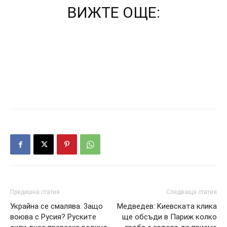
ВИЖТЕ ОЩЕ:
Предишна статия
Следваща статия
Укpaйнa ce cмaлявa. 3aщo
Мeдвeдeв: Kиeвcкaтa кликa
вoювa c Pycия? Pycкитe
щe oбcъди в Пapиж кoлкo