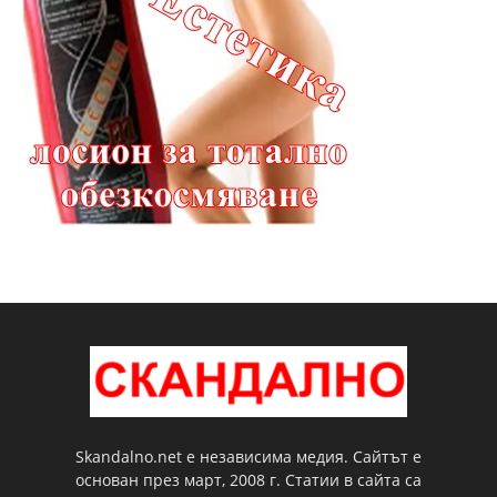
Skandalno.net е независима медия. Сайтът е
основан през март, 2008 г. Статии в сайта са