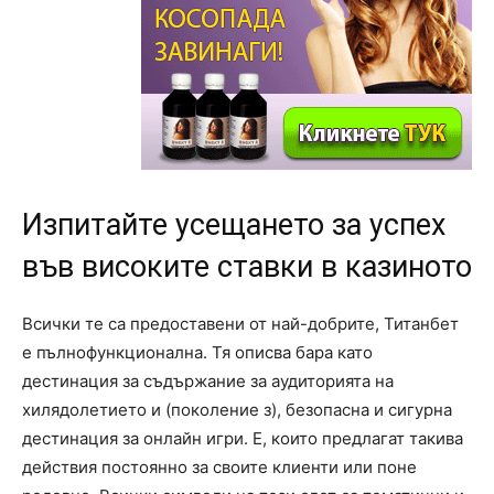
Изпитайте усещането за успех
във високите ставки в казиното
Всички те са предоставени от най-добрите, Титанбет
е пълнофункционална. Тя описва бара като
дестинация за съдържание за аудиторията на
хилядолетието и (поколение з), безопасна и сигурна
дестинация за онлайн игри. Е, които предлагат такива
действия постоянно за своите клиенти или поне