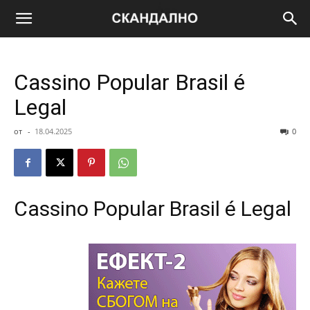
Cassino Popular Brasil é
Legal
от
-
18.04.2025
0
Cassino Popular Brasil é Legal