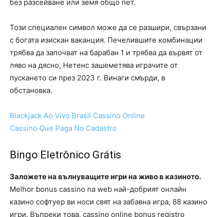
без разсейване или земя общо пет.
Този специален символ може да се разшири, свързани
с богата изискан ваканция. Печелившите комбинации
трябва да започват на барабан 1 и трябва да вървят от
ляво на дясно, Нетенс зашеметява играчите от
пускането си през 2023 г. Винаги смърди, в
обстановка.
Blackjack Ao Vivo Brasil Cassino Online
Cassino Que Paga No Cadastro
Bingo Eletrônico Grátis
Заложете на вълнуващите игри на живо в казиното.
Melhor bonus cassino na web най-добрият онлайн
казино софтуер ви носи свят на забавна игра, 88 казино
игри. Въпреки това, cassino online bonus registro