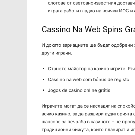
слотове от световноизвестния доставчик
играта работи гладко на всички ИОС и
Cassino Na Web Spins Gra
И докато вариациите ще бъдат одобрени з
други играчи.
Станете майстор на казино игрите: Р
Cassino na web com bónus de registo
Jogos de casino online grátis
Играчите могат да се насладят на спокой
всяко казино, за да разшири аудиторията 
шансове за печалба в казиното – не проп
традиционни бижута, които планират и иг