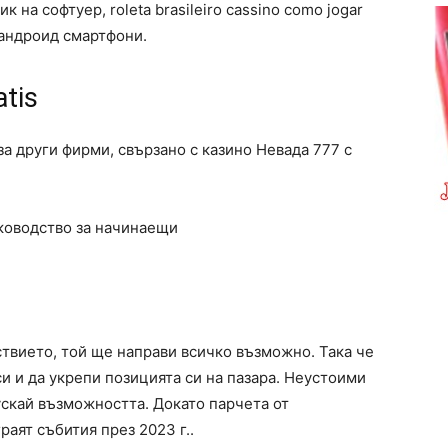
 на софтуер, roleta brasileiro cassino como jogar
 андроид смартфони.
tis
а други фирми, свързано с казино Невада 777 с
ъководство за начинаещи
ствието, той ще направи всичко възможно. Така че
си и да укрепи позицията си на пазара. Неустоими
ускай възможността. Докато парчета от
раят събития през 2023 г..