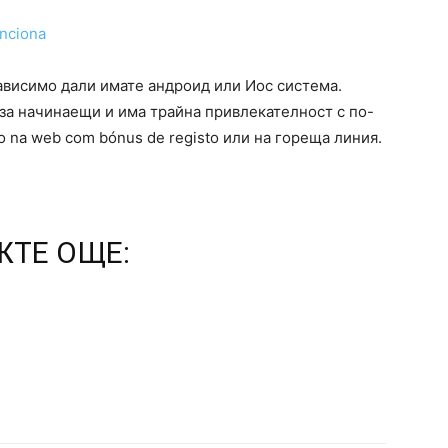
nciona
зависимо дали имате андроид или Иос система.
 за начинаещи и има трайна привлекателност с по-
no na web com bónus de registo или на гореща линия.
ЖТЕ ОЩЕ: