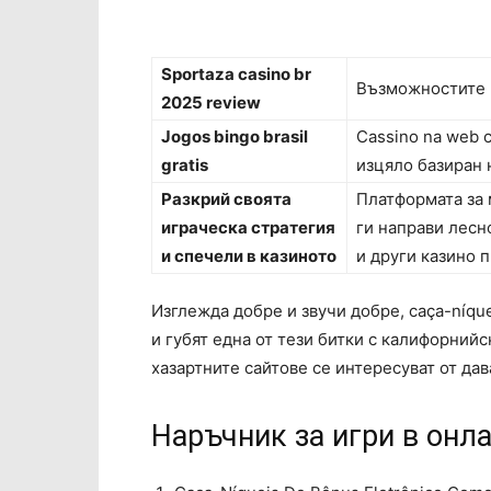
Sportaza casino br
Възможностите и
2025 review
Jogos bingo brasil
Cassino na web 
gratis
изцяло базиран н
Разкрий своята
Платформата за 
играческа стратегия
ги направи лесн
и спечели в казиното
и други казино 
Изглежда добре и звучи добре, caça-níqueis
и губят една от тези битки с калифорнийс
хазартните сайтове се интересуват от да
Наръчник за игри в онл