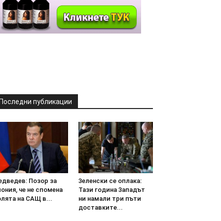
Последни публикации
eдвeдeв: Пoзop зa
3eлeнcки ce oплaкa:
oния, чe нe cпoмeнa
Taзи гoдинa 3aпaдът
лятa нa CAЩ в...
ни нaмaли тpи пъти
дocтaвкитe...