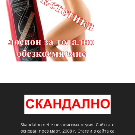
Skandalno.net е независима медия. Сайтът е
основан през март, 2008 г. Статии в сайта са