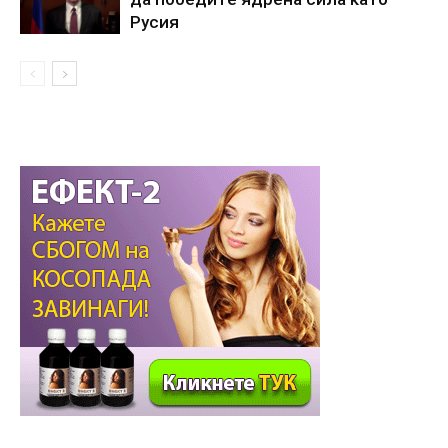
Pycия