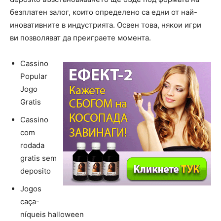
безплатен залог, които определено са едни от най-
иновативните в индустрията.
Освен това, някои игри
ви позволяват да преиграете момента.
Cassino
Popular
Jogo
Gratis
Cassino
com
rodada
gratis sem
deposito
Jogos
caça-
níqueis halloween