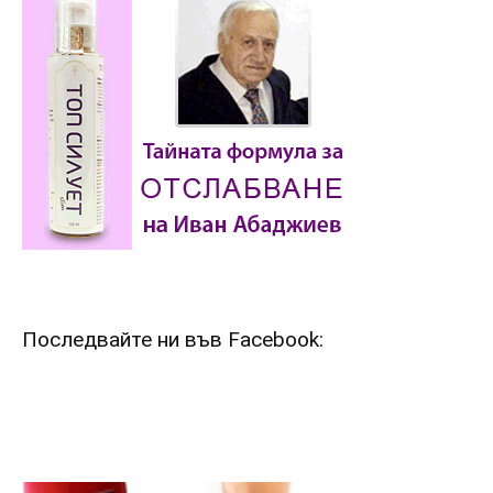
Последвайте ни във Facebook: