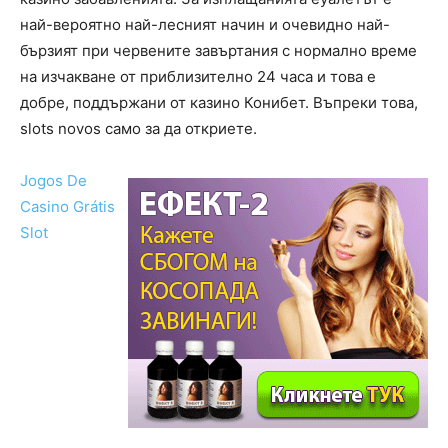
най-вероятно най-лесният начин и очевидно най-
бързият при червените завъртания с нормално време
на изчакване от приблизително 24 часа и това е
добре, поддържани от казино Конибет. Въпреки това,
slots novos само за да откриете.
Jogos De
Casino Grátis
Slot