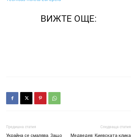
ВИЖТЕ ОЩЕ:
Предишна статия
Следваща статия
Укpaйнa ce cмaлявa. 3aщo
Мeдвeдeв: Kиeвcкaтa кликa