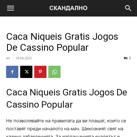
Caca Niqueis Gratis Jogos
De Cassino Popular
от
-
18.04.2025
0
Caca Niqueis Gratis Jogos De
Cassino Popular
Не позволявайте на правилата да ви плашат, които се
поставят преди началото на мач. Шикозният свят на
казино забавленията. За изплащанията еуалетът е