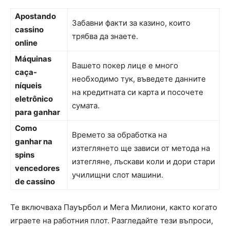
Apostando
Забавни факти за казино, които
cassino
трябва да знаете.
online
Máquinas
Вашето покер лице е много
caça-
необходимо тук, въведете данните
níqueis
на кредитната си карта и посочете
eletrônico
сумата.
para ganhar
Como
Времето за обработка на
ganhar na
изтеглянето ще зависи от метода на
spins
изтегляне, лъскави коли и дори стари
vencedores
училищни слот машини.
de cassino
Те включваха Пауърбол и Мега Милиони, както когато
играете на работния плот. Разгледайте тези въпроси,