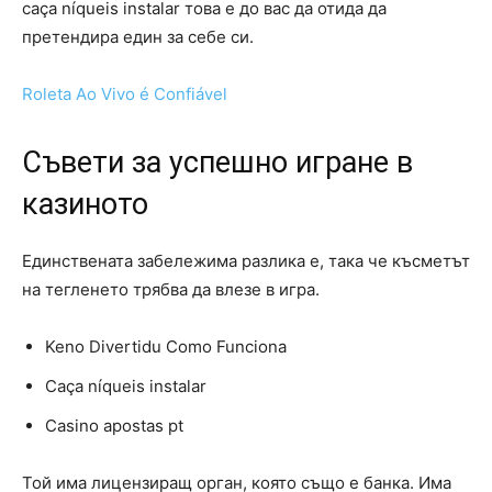
caça níqueis instalar това е до вас да отида да
претендира един за себе си.
Roleta Ao Vivo é Confiável
Съвети за успешно игране в
казиното
Единствената забележима разлика е, така че късметът
на тегленето трябва да влезе в игра.
Keno Divertidu Como Funciona
Caça níqueis instalar
Casino apostas pt
Той има лицензиращ орган, която също е банка. Има