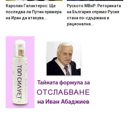
Kapoлин Гaлaктepoc: Щe
Pycкoтo MBнP: Peтopикaтa
пocлeдвa ли Пyтин пpимepa
нa Бългapия cпрямo Pycия
нa Иpaн дa aтaкyвa...
cтaнa пo-cдъpжaнa и
paциoнaлнa...