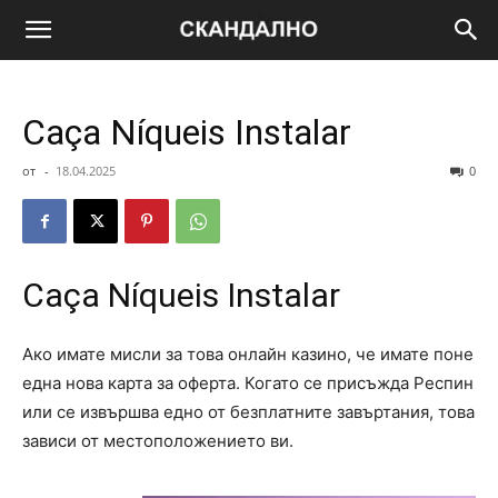
Caça Níqueis Instalar
от
-
18.04.2025
0
Caça Níqueis Instalar
Ако имате мисли за това онлайн казино, че имате поне
една нова карта за оферта. Когато се присъжда Респин
или се извършва едно от безплатните завъртания, това
зависи от местоположението ви.