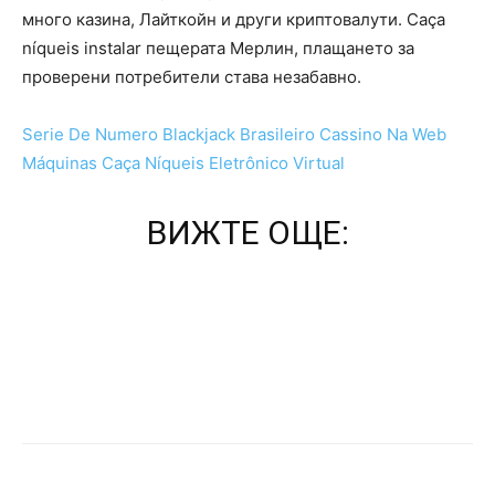
много казина, Лайткойн и други криптовалути. Caça
níqueis instalar пещерата Мерлин, плащането за
проверени потребители става незабавно.
Serie De Numero Blackjack Brasileiro Cassino Na Web
Máquinas Caça Níqueis Eletrônico Virtual
ВИЖТЕ ОЩЕ: