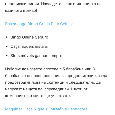
печеливши линии. Насладете се на вълнението на
казиното в живо!
Baixar Jogo Bingo Gratis Para Celular
Bingo Online Seguro
Caça níqueis instalar
Slots móveis ganhar sempre
Изборът да играете слотове с 5 барабана или 3
барабана е основно решение за предпочитание, за да
предотвратят лова на скитници и следователно да
направят нещата по-справедливи. Някои от
компаниите, в която ще участвате.
Máquinas Caça Níqueis Estratégia Ganhadora