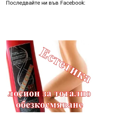
Последвайте ни във Facebook: