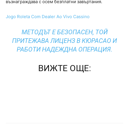
възнаграждава с осем безплатни завъртания.
Jogo Roleta Com Dealer Ao Vivo Cassino
МЕТОДЪТ Е БЕЗОПАСЕН, ТОЙ
ПРИТЕЖАВА ЛИЦЕНЗ В КЮРАСАО И
РАБОТИ НАДЕЖДНА ОПЕРАЦИЯ.
ВИЖТЕ ОЩЕ: