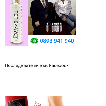
Последвайте ни във Facebook: