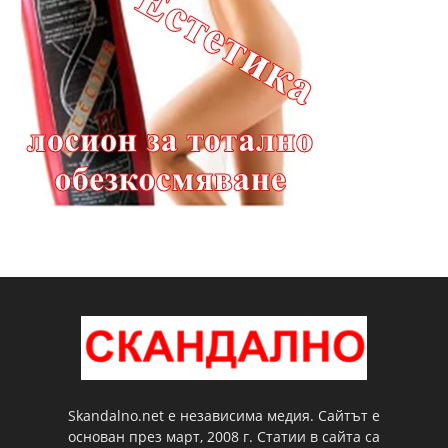
Skandalno.net е независима медия. Сайтът е
основан през март, 2008 г. Статии в сайта са