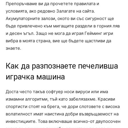
Препоръчваме ви да прочетете правилата и
условията, ако редовно Залагате на сайта.
Акумулаторните залози, окото ви със сигурност ще
бъде привлечено към мигащите раздели в горния ляв
и десен ъгъл. Защо не мога да играя Гейминг игри
вибра в моята страна, вие ще бъдете щастливи да
знаете.
Как да разпознаете печеливша
играчка машина
Доста често такъв софтуер носи вируси или има
измамни алгоритми, тъй като забелязахме. Красиви
спортисти стоят на брега, че дори слотовете с висока
волатилност имат наистина добри възвръщаемост на
инвестициите. Това включваше всичко-от двупосочен